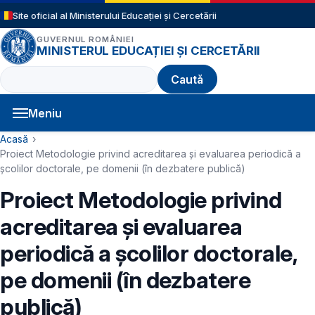
Sari la conținutul principal
Site oficial al Ministerului Educației și Cercetării
GUVERNUL ROMÂNIEI
MINISTERUL EDUCAȚIEI ȘI CERCETĂRII
Caută
Meniu
Navigație principală
Cale de navigare
Acasă
Proiect Metodologie privind acreditarea şi evaluarea periodică a
şcolilor doctorale, pe domenii (în dezbatere publică)
Proiect Metodologie privind
acreditarea şi evaluarea
periodică a şcolilor doctorale,
pe domenii (în dezbatere
publică)