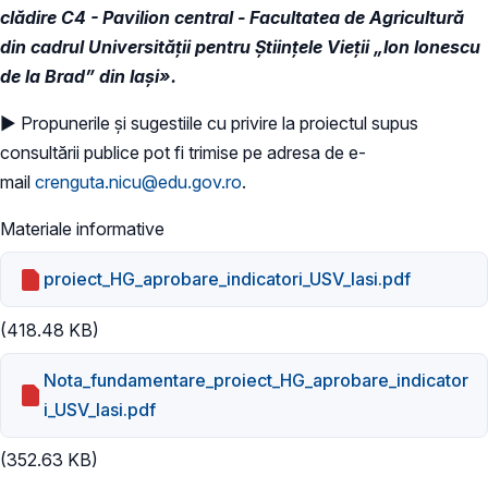
clădire C4 - Pavilion central - Facultatea de Agricultură
din cadrul Universității pentru Științele Vieții „Ion Ionescu
de la Brad” din Iași».
► Propunerile și sugestiile cu privire la proiectul supus
consultării publice pot fi trimise pe adresa de e-
mail
crenguta.nicu@edu.gov.ro
.
Materiale informative
proiect_HG_aprobare_indicatori_USV_Iasi.pdf
(418.48 KB)
Nota_fundamentare_proiect_HG_aprobare_indicator
i_USV_Iasi.pdf
(352.63 KB)