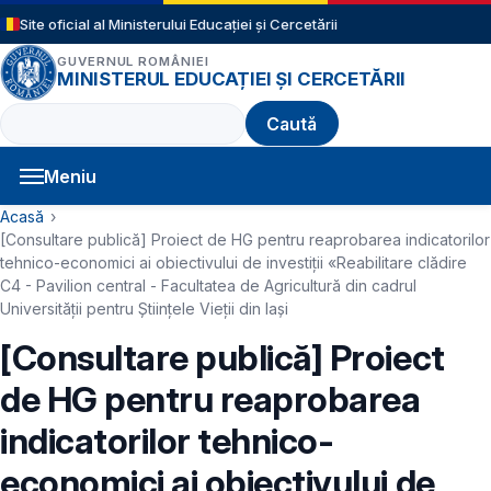
Sari la conținutul principal
Site oficial al Ministerului Educației și Cercetării
GUVERNUL ROMÂNIEI
MINISTERUL EDUCAȚIEI ȘI CERCETĂRII
Caută
Meniu
Navigație principală
Cale de navigare
Acasă
[Consultare publică] Proiect de HG pentru reaprobarea indicatorilor
tehnico-economici ai obiectivului de investiţii «Reabilitare clădire
C4 - Pavilion central - Facultatea de Agricultură din cadrul
Universității pentru Științele Vieții din Iași
[Consultare publică] Proiect
de HG pentru reaprobarea
indicatorilor tehnico-
economici ai obiectivului de