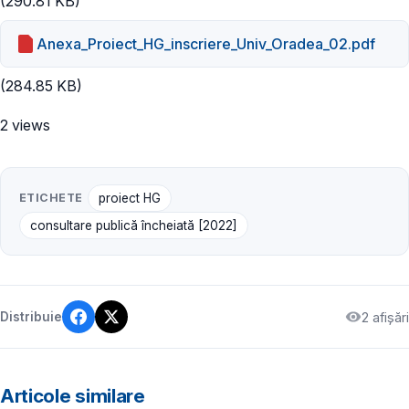
(290.81 KB)
Anexa_Proiect_HG_inscriere_Univ_Oradea_02.pdf
(284.85 KB)
2 views
ETICHETE
proiect HG
consultare publică încheiată [2022]
2 afișări
Distribuie
Articole similare