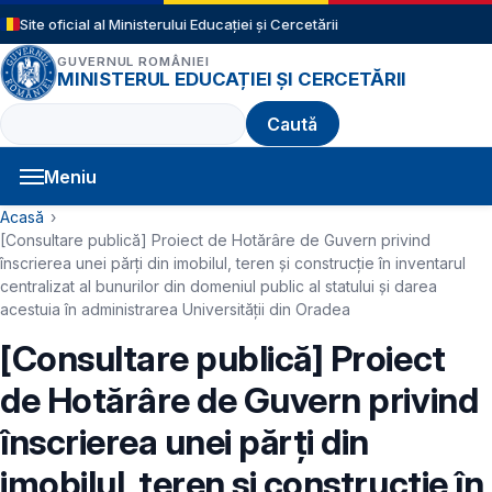
Sari la conținutul principal
Site oficial al Ministerului Educației și Cercetării
GUVERNUL ROMÂNIEI
MINISTERUL EDUCAȚIEI ȘI CERCETĂRII
Caută
Meniu
Navigație principală
Cale de navigare
Acasă
[Consultare publică] Proiect de Hotărâre de Guvern privind
înscrierea unei părți din imobilul, teren şi construcție în inventarul
centralizat al bunurilor din domeniul public al statului și darea
acestuia în administrarea Universității din Oradea
[Consultare publică] Proiect
de Hotărâre de Guvern privind
înscrierea unei părți din
imobilul, teren şi construcție în