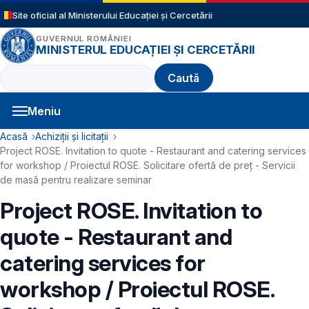
Sari la conținutul principal
Site oficial al Ministerului Educației și Cercetării
GUVERNUL ROMÂNIEI
MINISTERUL EDUCAȚIEI ȘI CERCETĂRII
Caută
Meniu
Navigație principală
Cale de navigare
Acasă
Achiziții și licitații
Project ROSE. Invitation to quote - Restaurant and catering services
for workshop / Proiectul ROSE. Solicitare ofertă de preț - Servicii
de masă pentru realizare seminar
Project ROSE. Invitation to
quote - Restaurant and
catering services for
workshop / Proiectul ROSE.