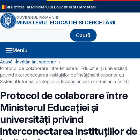
Sari la conținutul principal
Site oficial al Ministerului Educației și Cercetării
GUVERNUL ROMÂNIEI
MINISTERUL EDUCAȚIEI ȘI CERCETĂRII
Caută
Meniu
Navigație principală
Cale de navigare
Acasă
Învățământ superior
Protocol de colaborare între Ministerul Educaţiei şi universităţi
privind interconectarea instituţiilor de învăţământ superior cu
Sistemul Informatic Integrat al Învăţământului din România (SIIIR)
Protocol de colaborare între
Ministerul Educaţiei şi
universităţi privind
interconectarea instituţiilor de