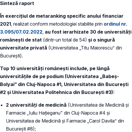
Sinteză raport
În exercițiul de metaranking specific anului financiar
2021
, realizat conform metodologiei stabilite prin
ordinul nr.
3.095/07.02.2022
,
au fost ierarhizate 30 de universități
românești de stat
(dintr-un total de 54)
și o singură
universitate privată
(Universitatea „Titu Maiorescu” din
București).
Top 10 universități românești include, pe lângă
universitățile de pe podium (Universitatea „Babeş-
Bolyai” din Cluj-Napoca #1, Universitatea din Bucureşti
#2 și Universitatea Politehnica din Bucureşti #3):
2 universități de medicină
(Universitatea de Medicină și
Farmacie „Iuliu Haţieganu" din Cluj-Napoca #4 și
Universitatea de Medicină și Farmacie „Carol Davila” din
Bucureşti #8);