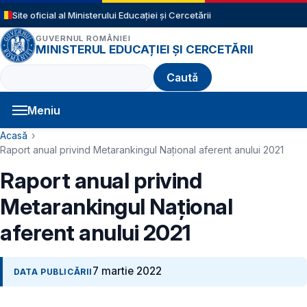
Sari la conținutul principal
Site oficial al Ministerului Educației și Cercetării
GUVERNUL ROMÂNIEI
MINISTERUL EDUCAȚIEI ȘI CERCETĂRII
Caută
Meniu
Navigație principală
Cale de navigare
Acasă
Raport anual privind Metarankingul Național aferent anului 2021
Raport anual privind
Metarankingul Național
aferent anului 2021
7 martie 2022
DATA PUBLICĂRII