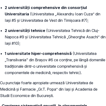
2 universități comprehensive din consorțiul
Universitaria
(Universitatea „Alexandru Ioan Cuza” din
Iaşi #5 și Universitatea de Vest din Timişoara #7);
2 universități tehnice
(Universitatea Tehnică din Cluj-
Napoca #9 și Universitatea Tehnică „Gheorghe Asachi” din
Iaşi #10);
1 universitate hiper-comprehensivă
(Universitatea
„Transilvania" din Braşov #6 ce conține, pe lângă domeniile
tradiționale dintr-o universitate comprehensivă și
componentele de medicină, respectiv tehnic).
Cu punctaje foarte apropiate urmează Universitatea de
Medicină și Farmacie „Gr.T. Popa” din Iași și Academia de
Studii Economice din București.
„
Creșterea sistematică anuală, în clasamentele