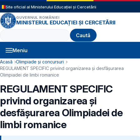
Sari la conținutul principal
Site oficial al Ministerului Educației și Cercetării
GUVERNUL ROMÂNIEI
MINISTERUL EDUCAȚIEI ȘI CERCETĂRII
Caută
Meniu
Navigație principală
Cale de navigare
Acasă
Olimpiade și concursuri
REGULAMENT SPECIFIC privind organizarea și desfășurarea
Olimpiadei de limbi romanice
REGULAMENT SPECIFIC
privind organizarea și
desfășurarea Olimpiadei de
limbi romanice