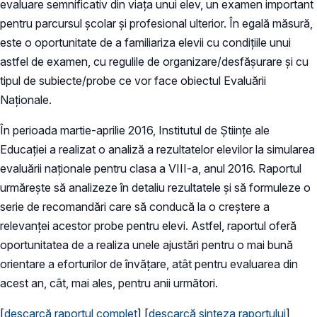
evaluare semnificativ din viața unui elev, un examen important
pentru parcursul școlar și profesional ulterior. În egală măsură,
este o oportunitate de a familiariza elevii cu condițiile unui
astfel de examen, cu regulile de organizare/desfășurare și cu
tipul de subiecte/probe ce vor face obiectul Evaluării
Naționale.
În perioada martie-aprilie 2016, Institutul de Științe ale
Educației a realizat o analiză a rezultatelor elevilor la simularea
evaluării naționale pentru clasa a VIII-a, anul 2016. Raportul
urmărește să analizeze în detaliu rezultatele și să formuleze o
serie de recomandări care să conducă la o creștere a
relevanței acestor probe pentru elevi. Astfel, raportul oferă
oportunitatea de a realiza unele ajustări pentru o mai bună
orientare a eforturilor de învățare, atât pentru evaluarea din
acest an, cât, mai ales, pentru anii următori.
[
descarcă raportul complet
] [
descarcă sinteza raportului
]