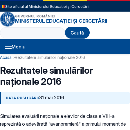
Sari la conținutul principal
Site oficial al Ministerului Educației și Cercetării
GUVERNUL ROMÂNIEI
MINISTERUL EDUCAȚIEI ȘI CERCETĂRII
Caută
Meniu
Navigație principală
Cale de navigare
Acasă
Rezultatele simulărilor naționale 2016
Rezultatele simulărilor
naționale 2016
31 mai 2016
DATA PUBLICĂRII
Simularea evaluării naționale a elevilor de clasa a VIII-a
reprezintă o adevărată ”avanpremieră” a primului moment de