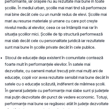
performante, iar orașele nu au rezultate mai bune în toate
școlile. În mediul urban, școlile mai mari tind să performeze
mai bine decât cele cu un număr redus de elevi. Școlile mai
mari au resurse materiale și umane cu care pot crește
nivelul mediu al elevilor, ceea ce se întâmplă mai rar în
situația școlilor mici. Școlile de tip structură performează
mai slab decât cele cu personalitate juridică iar rezultatele
sunt mai bune în școlile private decât în cele publice.
Stocul de educație deja existent în comunitate contează
foarte mult în performanțele elevilor. În satele mai
dezvoltate, cu oamenii maturi trecuți prin mai mulți ani de
educație, copiii vor avea rezultate sensibil mai bune decât în
satele cu o educație scăzută, indiferent de mărimea școlii.
În general județele cu performanțe mai slabe sunt și județele
mai puțin dezvoltate din punct de vedere economic. Totuși,
performanțe mai bune se regăsesc atât în județe dezvoltate