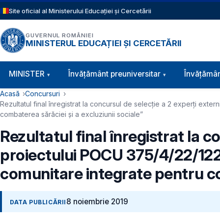
Sari la conținutul principal
Site oficial al Ministerului Educației și Cercetării
GUVERNUL ROMÂNIEI
MINISTERUL EDUCAȚIEI ȘI CERCETĂRII
Navigație principală
MINISTER
Învăţământ preuniversitar
Învățămân
Cale de navigare
Acasă
Concursuri
Rezultatul final înregistrat la concursul de selecție a 2 experți ext
combaterea sărăciei și a excluziunii sociale”
Rezultatul final înregistrat la c
proiectului POCU 375/4/22/122
comunitare integrate pentru com
8 noiembrie 2019
DATA PUBLICĂRII