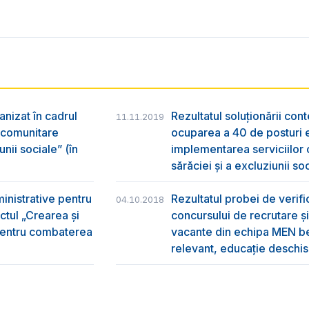
anizat în cadrul
Rezultatul soluționării con
11.11.2019
r comunitare
ocuparea a 40 de posturi e
nii sociale” (în
implementarea serviciilor
sărăciei și a excluziunii so
ministrative pentru
Rezultatul probei de verific
04.10.2018
ctul „Crearea și
concursului de recrutare și
 pentru combaterea
vacante din echipa MEN be
relevant, educație deschisă