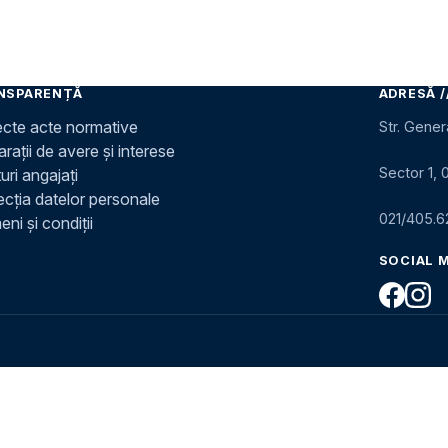
NSPARENȚĂ
ADRESĂ /
ecte acte normative
Str. Gener
rații de avere și interese
Sector 1, 
uri angajați
ecția datelor personale
021/405.6
ni și condiții
SOCIAL 