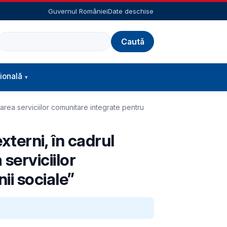
Guvernul României
Date deschise
Caută
ională
tarea serviciilor comunitare integrate pentru
xterni, în cadrul
serviciilor
ii sociale”