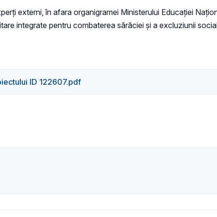
experți externi, în afara organigramei Ministerului Educației Nați
tare integrate pentru combaterea sărăciei și a excluziunii s
oiectului ID 122607.pdf