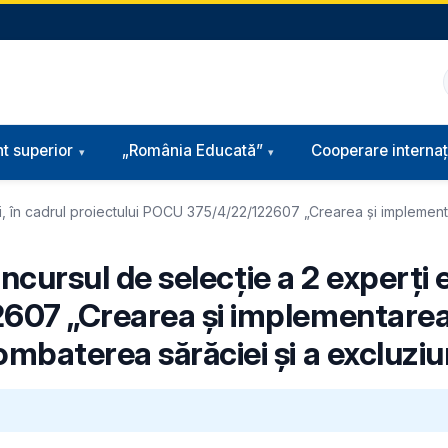
t superior
„România Educată”
Cooperare internaț
erni, în cadrul proiectului POCU 375/4/22/122607 „Crearea și implemen
oncursul de selecție a 2 experți e
607 „Crearea și implementarea 
baterea sărăciei și a excluziun