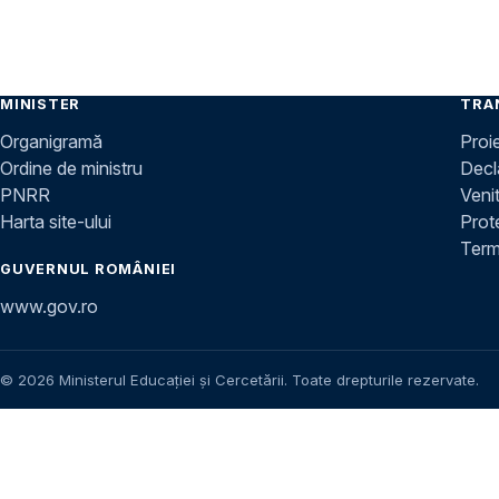
MINISTER
TRA
Organigramă
Proi
Ordine de ministru
Decla
PNRR
Venit
Harta site-ului
Prot
Terme
GUVERNUL ROMÂNIEI
www.gov.ro
© 2026 Ministerul Educației și Cercetării. Toate drepturile rezervate.