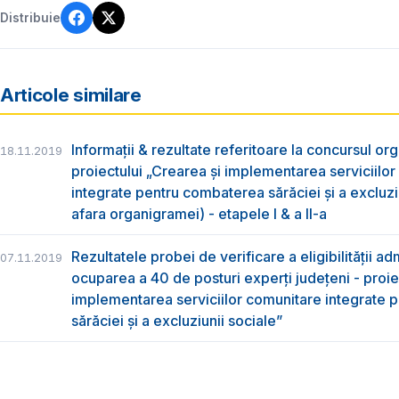
Distribuie
Articole similare
Informații & rezultate referitoare la concursul org
18.11.2019
proiectului „Crearea și implementarea serviciilo
integrate pentru combaterea sărăciei și a excluziu
afara organigramei) - etapele I & a II-a
Rezultatele probei de verificare a eligibilității ad
07.11.2019
ocuparea a 40 de posturi experți județeni - proie
implementarea serviciilor comunitare integrate
sărăciei și a excluziunii sociale”