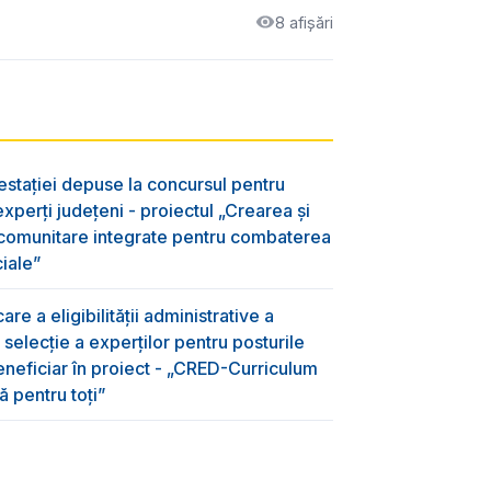
8 afișări
testației depuse la concursul pentru
xperți județeni - proiectul „Crearea și
 comunitare integrate pentru combaterea
ciale”
are a eligibilității administrative a
 selecție a experților pentru posturile
neficiar în proiect - „CRED-Curriculum
 pentru toți”