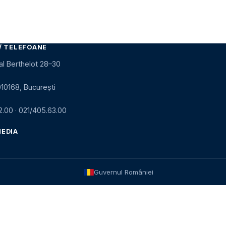
/ TELEFOANE
al Berthelot 28–30
010168, București
2.00
·
021/405.63.00
MEDIA
Guvernul României