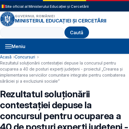
Sari la conținutul principal
Site oficial al Ministerului Educației și Cercetării
GUVERNUL ROMÂNIEI
MINISTERUL EDUCAȚIEI ȘI CERCETĂRII
Caută
Meniu
Navigație principală
Cale de navigare
Acasă
Concursuri
Rezultatul soluționării contestației depuse la concursul pentru
ocuparea a 40 de posturi experți județeni - proiectul „Crearea și
implementarea serviciilor comunitare integrate pentru combaterea
sărăciei și a excluziunii sociale”
Rezultatul soluționării
contestației depuse la
concursul pentru ocuparea a
40 de posturi experți județeni -