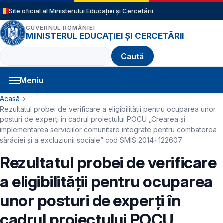
Sari la conținutul principal
Site oficial al Ministerului Educației și Cercetării
GUVERNUL ROMÂNIEI
MINISTERUL EDUCAȚIEI ȘI CERCETĂRII
Caută
Meniu
Navigație principală
Cale de navigare
Acasă
Rezultatul probei de verificare a eligibilității pentru ocuparea unor
posturi de experți în cadrul proiectului POCU „Crearea și
implementarea serviciilor comunitare integrate pentru combaterea
sărăciei și a excluziunii sociale” cod SMIS 2014+122607
Rezultatul probei de verificare
a eligibilității pentru ocuparea
unor posturi de experți în
cadrul proiectului POCU