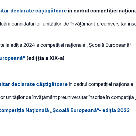
sitar declarate câştigătoare
în cadrul competiţiei națio
luării candidaturilor unităţilor de învăţământ preuniversitar 
ate la ediția 2024 a competiţiei naționale „Școală Europeană”
Europeană”
(edițția a XIX-a)
sitar declarate câştigătoare
în cadrul competiţiei naționale
ilor unităţilor de învăţământ preuniversitar înscrise în competi
 Competiţia Națională „Școală Europeană”-
ediția 2023