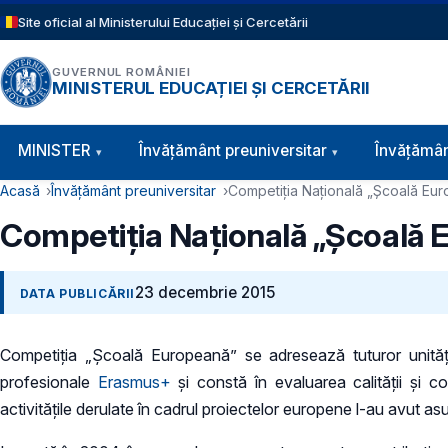
Sari la conținutul principal
Site oficial al Ministerului Educației și Cercetării
GUVERNUL ROMÂNIEI
MINISTERUL EDUCAȚIEI ȘI CERCETĂRII
Navigație principală
MINISTER
Învăţământ preuniversitar
Învățămân
Cale de navigare
Acasă
Învățământ preuniversitar
Competiția Națională „Școală Eu
Competiția Națională „Școală 
23 decembrie 2015
DATA PUBLICĂRII
Competiția „Şcoală Europeană” se adresează tuturor unităţi
profesionale
Erasmus+
și constă în evaluarea calității și 
activitățile derulate în cadrul proiectelor europene l-au avut asup