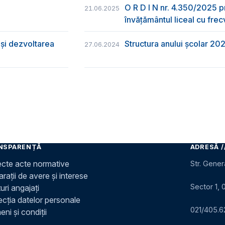
O R D I N nr. 4.350/2025 p
21.06.2025
învățământul liceal cu frec
și dezvoltarea
Structura anului școlar 20
27.06.2024
NSPARENȚĂ
ADRESĂ /
ecte acte normative
Str. Gener
rații de avere și interese
Sector 1, 
uri angajați
ecția datelor personale
021/405.6
ni și condiții