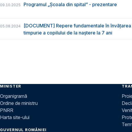
Programul „Școala din spital” - prezentare
09.10.2025
[DOCUMENT] Repere fundamentale în învățarea 
05.08.2024
timpurie a copilului de la naștere la 7 ani
MINISTER
TRA
Organigramă
Proi
Ordine de ministru
Decla
PNRR
Venit
Harta site-ului
Prot
Terme
GUVERNUL ROMÂNIEI