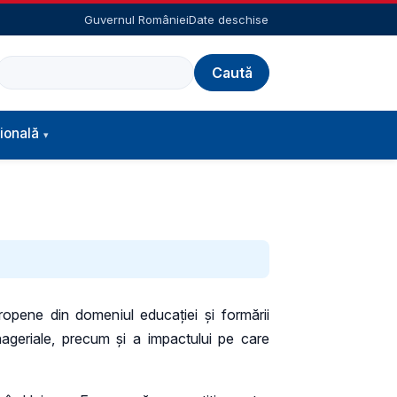
Guvernul României
Date deschise
Caută
ională
ropene din domeniul educației și formării
nageriale, precum și a impactului pe care