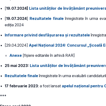
[
19.07.2024]
Lista unităţilor de învăţământ preuniver
[
19.07.2024
]
Rezultatele finale
înregistrate în urma eva
ediţia 2024
Informare privind desfășurarea și rezultatele
înregistr
[29.04.2024]
Apel Național 2024: Concursul „Școală 
Anexe
[fișiere editanile în arhivă RAR]
25 mai 2023:
Lista unităţilor de învăţământ preuniver
Rezultatele finale
înregistrate în urma evaluării candidatur
17 februarie 2023
: a fost lansat
apelul naţional pentru
***