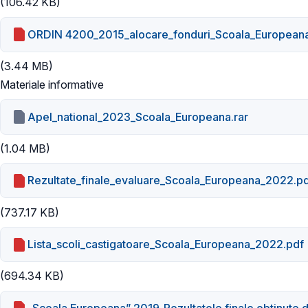
(106.42 KB)
ORDIN 4200_2015_alocare_fonduri_Scoala_European
(3.44 MB)
Materiale informative
Apel_national_2023_Scoala_Europeana.rar
(1.04 MB)
Rezultate_finale_evaluare_Scoala_Europeana_2022.p
(737.17 KB)
Lista_scoli_castigatoare_Scoala_Europeana_2022.pdf
(694.34 KB)
„Scoala Europeana” 2019_Rezultatele finale obtinute de