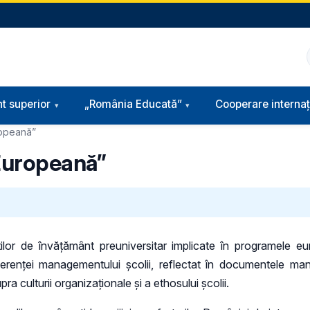
t superior
„România Educată”
Cooperare internaț
ropeană”
Europeană”
lor de învăţământ preuniversitar implicate în programele eu
coerenței managementului școlii, reflectat în documentele ma
ra culturii organizaționale și a ethosului școlii.