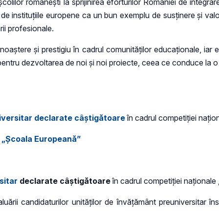
olilor româneşti la sprijinirea eforturilor României de integr
e instituțiile europene ca un bun exemplu de susținere și valo
ii profesionale.
oaștere și prestigiu în cadrul comunităților educaționale, iar e
t pentru dezvoltarea de noi și noi proiecte, ceea ce conduce la 
iversitar declarate câştigătoare
în cadrul competiţiei nați
i „Școala Europeană”
sitar
declarate câştigătoare
în cadrul competiţiei național
luării candidaturilor unităţilor de învăţământ preuniversitar 