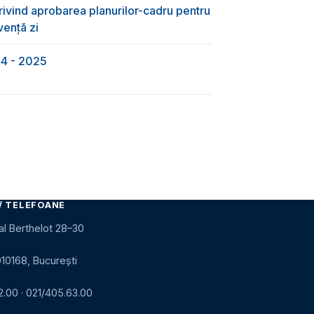
rivind aprobarea planurilor-cadru pentru
vență zi
24 - 2025
/ TELEFOANE
al Berthelot 28–30
010168, București
2.00
·
021/405.63.00