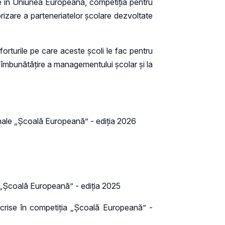
are în Uniunea Europeană, competiţia pentru
rizare a parteneriatelor școlare dezvoltate
forturile pe care aceste școli le fac pentru
o îmbunătățire a managementului școlar și la
onale „Școală Europeană” - ediţia 2026
e „Școală Europeană” - ediţia 2025
înscrise în competiţia „Școală Europeană” -