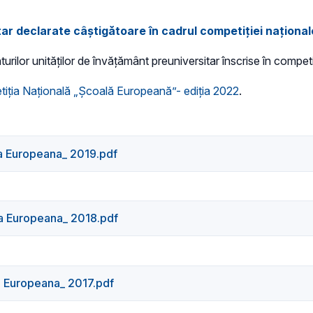
itar declarate câştigătoare în cadrul competiţiei națion
turilor unităţilor de învăţământ preuniversitar înscrise în compe
tiţia Națională „Școală Europeană”- ediția 2022
.
a Europeana_ 2019.pdf
a Europeana_ 2018.pdf
a Europeana_ 2017.pdf