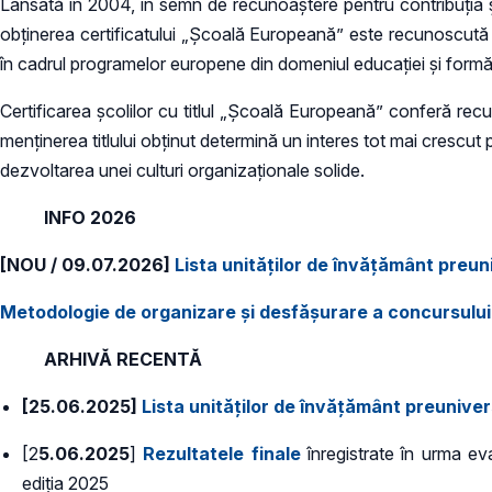
Lansată în 2004, în semn de recunoaştere pentru contribuţia şc
obţinerea certificatului „Şcoală Europeană” este recunoscută d
în cadrul programelor europene din domeniul educației și formăr
Certificarea școlilor cu titlul „Școală Europeană” conferă recun
menținerea titlului obținut determină un interes tot mai crescu
dezvoltarea unei culturi organizaționale solide.
INFO 2026
[NOU / 09.07.2026]
Lista unităţilor de învăţământ preun
Metodologie de organizare și desfășurare a concursulu
ARHIVĂ RECENTĂ
[25.06.2025]
Lista unităţilor de învăţământ preuniver
[2
5.06.2025
]
Rezultatele finale
înregistrate în urma eva
ediţia 2025