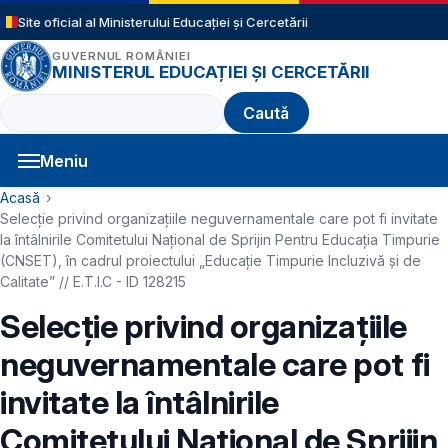
Sari la conținutul principal
Site oficial al Ministerului Educației și Cercetării
GUVERNUL ROMÂNIEI
MINISTERUL EDUCAȚIEI ȘI CERCETĂRII
Caută
Meniu
Navigație principală
Cale de navigare
Acasă
Selecție privind organizațiile neguvernamentale care pot fi invitate
la întâlnirile Comitetului Național de Sprijin Pentru Educația Timpurie
(CNSET), în cadrul proiectului „Educație Timpurie Incluzivă și de
Calitate” // E.T.I.C - ID 128215
Selecție privind organizațiile
neguvernamentale care pot fi
invitate la întâlnirile
Comitetului Național de Sprijin