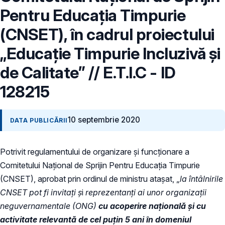
Pentru Educația Timpurie
(CNSET), în cadrul proiectului
„Educație Timpurie Incluzivă și
de Calitate” // E.T.I.C - ID
128215
10 septembrie 2020
DATA PUBLICĂRII
Potrivit regulamentului de organizare și funcționare a
Comitetului Național de Sprijin Pentru Educația Timpurie
(CNSET), aprobat prin ordinul de ministru atașat, „
la întâlnirile
CNSET pot fi invitați ș
i
reprezentanți ai unor organizații
neguvernamentale (ONG)
cu acoperire națională și cu
activitate relevantă de cel puțin 5 ani în domeniul