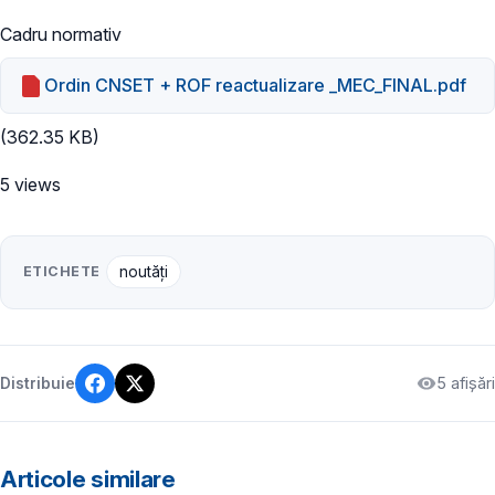
Cadru normativ
Ordin CNSET + ROF reactualizare _MEC_FINAL.pdf
(362.35 KB)
5 views
ETICHETE
noutăți
5 afișări
Distribuie
Articole similare