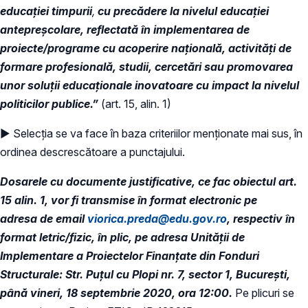
educației timpurii
,
cu precădere la nivelul educației
antepreșcolare, reflectată în implementarea de
proiecte/programe cu acoperire națională, activități de
formare profesională, studii, cercetări sau promovarea
unor soluții educaționale inovatoare cu impact la nivelul
politicilor publice.”
(art. 15, alin. 1)
► Selecția se va face în baza criteriilor menționate mai sus, în
ordinea descrescătoare a punctajului.
Dosarele cu documente justificative, ce fac obiectul art.
15 alin. 1, vor fi transmise în format electronic pe
adresa de email
viorica.preda@edu.gov.ro
, respectiv în
format letric/fizic, în plic, pe adresa Unității de
Implementare a Proiectelor Finanțate din Fonduri
Structurale: Str. Puțul cu Plopi nr. 7, sector 1, București,
până vineri, 18 septembrie 2020, ora 12:00.
Pe plicuri se