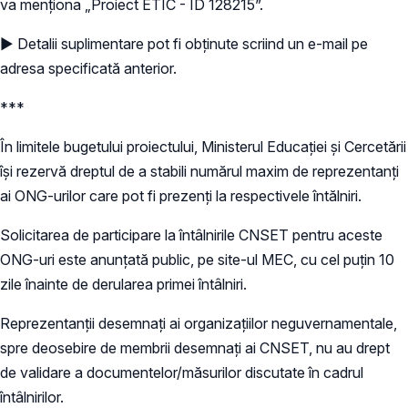
va menționa „Proiect ETIC - ID 128215”.
► Detalii suplimentare pot fi obținute scriind un e-mail pe
adresa specificată anterior.
***
În limitele bugetului proiectului, Ministerul Educației și Cercetării
își rezervă dreptul de a stabili numărul maxim de reprezentanți
ai ONG-urilor care pot fi prezenți la respectivele întălniri.
Solicitarea de participare la întâlnirile CNSET pentru aceste
ONG-uri este anunțată public, pe site-ul MEC, cu cel puțin 10
zile înainte de derularea primei întâlniri.
Reprezentanții desemnați ai organizațiilor neguvernamentale,
spre deosebire de membrii desemnați ai CNSET, nu au drept
de validare a documentelor/măsurilor discutate în cadrul
întâlnirilor.