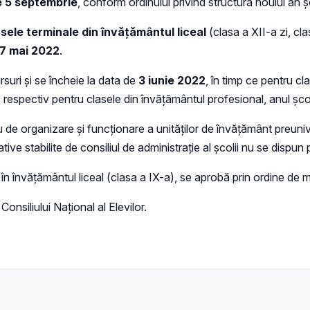
de 5 septembrie
, conform ordinului privind structura noului an
sele terminale din învățământul liceal
(clasa a XII-a zi, cla
7 mai 2022
.
suri și se încheie la data de
3 iunie 2022
, în timp ce pentru cla
respectiv pentru clasele din învățământul profesional, anul șco
 de organizare și funcționare a unităților de învățământ preuni
tive stabilite de consiliul de administrație al școlii nu se dispu
n învățământul liceal (clasa a IX-a), se aprobă prin ordine de mi
Consiliului Național al Elevilor.