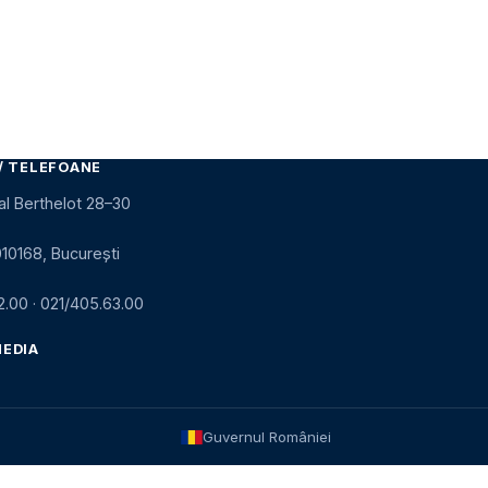
/ TELEFOANE
al Berthelot 28–30
010168, București
2.00
·
021/405.63.00
MEDIA
Guvernul României