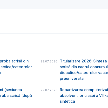
 proba scrisă din
Titularizare 2026: Sinteza r
28.07.2026
dactice/catedrelor
scrisă din cadrul concursu
r
didactice/catedrelor vaca
preuniversitar
ânt (sesiunea
Repartizarea computerizată
22.07.2026
 proba scrisă (după
absolvenţilor clasei a VIII
sintetică