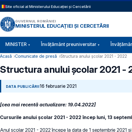
Sari la conținutul principal
Site oficial al Ministerului Educației și Cercetării
GUVERNUL ROMÂNIEI
MINISTERUL EDUCAȚIEI ȘI CERCETĂRII
Navigație principală
MINISTER
Învăţământ preuniversitar
Învățămân
Cale de navigare
Acasă
Comunicate de presă
Structura anului școlar 2021 - 2022
Structura anului școlar 2021 -
16 februarie 2021
DATA PUBLICĂRII
[cea mai recentă actualizare: 19.04.2022]
Cursurile anului şcolar 2021 - 2022 încep luni, 13 septem
Anul școlar 2021 - 2022 începe la data de 1 septembrie 2021 ș