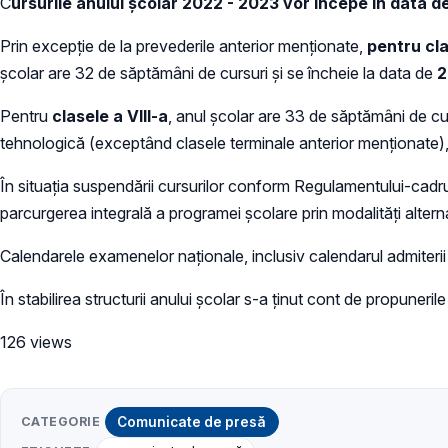
C
ursurile anului școlar 2022 - 2023 vor începe în data 
Prin excepție de la prevederile anterior menționate,
pentru cla
școlar are 32 de săptămâni de cursuri și se încheie la data de
2
Pentru
clasele a VIII-a
, anul școlar are 33 de săptămâni de cur
tehnologică (exceptând clasele terminale anterior menționate), 
În situația suspendării cursurilor conform Regulamentului-cadru
parcurgerea integrală a programei școlare prin modalități alterna
Calendarele examenelor naționale, inclusiv calendarul admiterii î
În stabilirea structurii anului școlar s-a ținut cont de propunerile 
126 views
CATEGORIE
Comunicate de presă