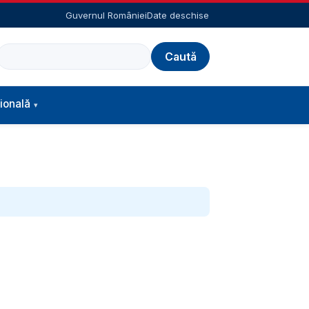
Guvernul României
Date deschise
Caută
ională