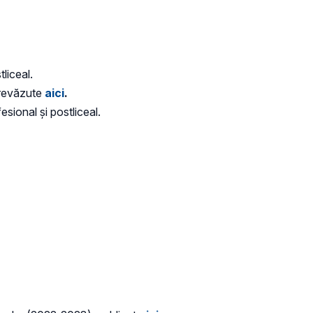
tliceal.
 prevăzute
aici
.
esional și postliceal.