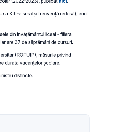
 școlar (2022-2023), publicat
aici
.
sa a XIII-a seral și frecvență redusă), anul
sele din învățământul liceal - filiera
lar are 37 de săptămâni de cursuri.
versitar (ROFUIP), măsurile privind
n pe durata vacanțelor școlare.
nistru distincte.