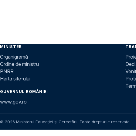
MINISTER
TRA
Organigramă
Proi
Ordine de ministru
Decla
PNRR
Venit
Harta site-ului
Prot
Terme
GUVERNUL ROMÂNIEI
www.gov.ro
© 2026 Ministerul Educației și Cercetării. Toate drepturile rezervate.