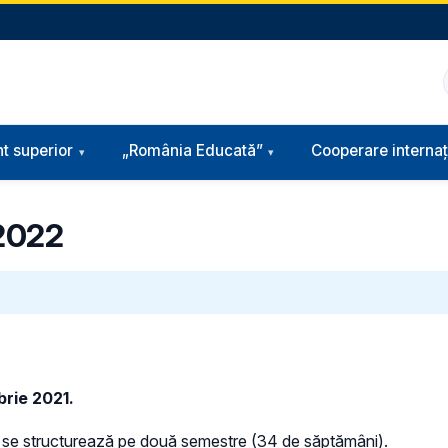
t superior
„România Educată”
Cooperare internaț
 2022
brie 2021.
i se structurează pe două semestre (34 de săptămâni).