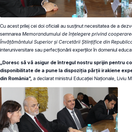
Cu acest prilej cei doi oficiali au susținut necesitatea de a dez
semnarea
Memorandumului de înțelegere privind cooperarea în
Învățământului Superior și Cercetării Științifice din Republica
interuniversitare sau perfecționării experților în domeniul educaț
„Doresc să vă asigur de întregul nostru sprijin pentru 
disponibilitate de a pune la dispoziția părții irakiene e
din România”,
a declarat ministrul Educației Naționale, Liviu 