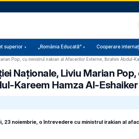
t superior
„România Educată”
Cooperare internaț
Marian Pop, cu ministrul irakian al Afacerilor Externe, Ibrahim Abdul
ei Naționale, Liviu Marian Pop, c
bdul-Kareem Hamza Al-Eshaiker 
oi, 23 noiembrie, o întrevedere cu ministrul irakian al a