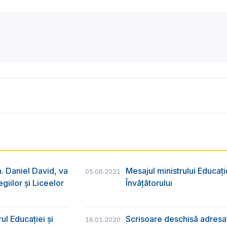
ih. Daniel David, va
Mesajul ministrului Educați
05.06.2021
giilor și Liceelor
Învățătorului
ul Educației și
Scrisoare deschisă adresat
16.01.2020