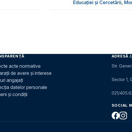
Educației și Cercetării, Mo
NSPARENȚĂ
ADRESĂ /
ecte acte normative
Str. Gener
rații de avere și interese
Sector 1, 
uri angajați
ecția datelor personale
021/405.6
ni și condiții
SOCIAL 