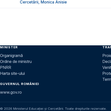
Cercetării, Monica Anisie
MINISTER
TRA
Organigramă
Proi
Ordine de ministru
Decla
PNRR
Venit
Harta site-ului
Prot
Terme
GUVERNUL ROMÂNIEI
www.gov.ro
© 2026 Ministerul Educației și Cercetării. Toate drepturile rezervate.