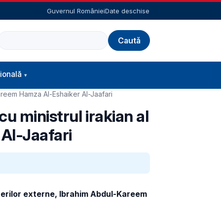
Guvernul României
Date deschise
Caută
ională
-Kareem Hamza Al-Eshaiker Al-Jaafari
u ministrul irakian al
Al-Jaafari
facerilor externe, Ibrahim Abdul-Kareem