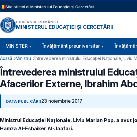
Sari la conținutul principal
Site oficial al Ministerului Educației și Cercetării
GUVERNUL ROMÂNIEI
MINISTERUL EDUCAȚIEI ȘI CERCETĂRII
Navigație principală
MINISTER
Învăţământ preuniversitar
Învățămân
Cale de navigare
Acasă
Ministru
Întrevederea ministrului Educației Naționale, Liviu 
Întrevederea ministrului Educați
Afacerilor Externe, Ibrahim A
23 noiembrie 2017
DATA PUBLICĂRII
Ministrul Educației Naționale, Liviu Marian Pop, a avut j
Hamza Al-Eshaiker Al-Jaafari.