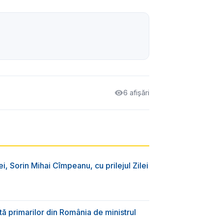
6 afișări
ei, Sorin Mihai Cîmpeanu, cu prilejul Zilei
ă primarilor din România de ministrul