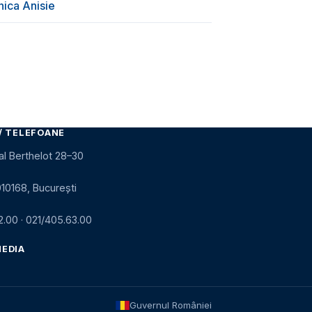
nica Anisie
/ TELEFOANE
al Berthelot 28–30
010168, București
2.00
·
021/405.63.00
MEDIA
Guvernul României