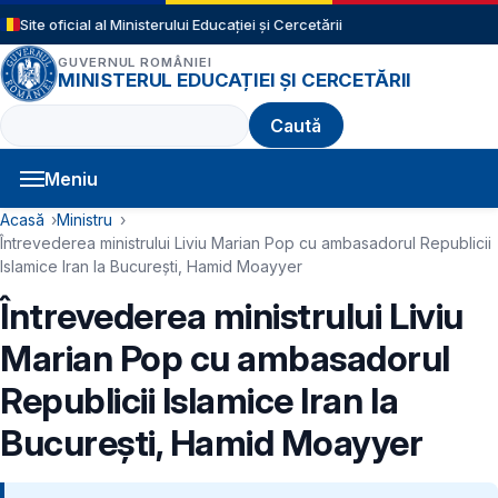
Sari la conținutul principal
Site oficial al Ministerului Educației și Cercetării
GUVERNUL ROMÂNIEI
MINISTERUL EDUCAȚIEI ȘI CERCETĂRII
Caută
Meniu
Navigație principală
Cale de navigare
Acasă
Ministru
Întrevederea ministrului Liviu Marian Pop cu ambasadorul Republicii
Islamice Iran la București, Hamid Moayyer
Întrevederea ministrului Liviu
Marian Pop cu ambasadorul
Republicii Islamice Iran la
București, Hamid Moayyer