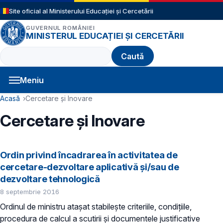
Sari la conținutul principal
Site oficial al Ministerului Educației și Cercetării
GUVERNUL ROMÂNIEI
MINISTERUL EDUCAȚIEI ȘI CERCETĂRII
Caută
Meniu
Navigație principală
Cale de navigare
Acasă
Cercetare și Inovare
Cercetare și Inovare
Ordin privind încadrarea în activitatea de
cercetare-dezvoltare aplicativă şi/sau de
dezvoltare tehnologică
8 septembrie 2016
Ordinul de ministru ataşat stabileşte criteriile, condiţiile,
procedura de calcul a scutirii şi documentele justificative