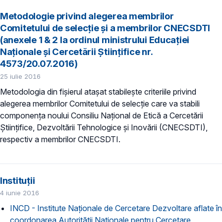
Metodologie privind alegerea membrilor
Comitetului de selecţie şi a membrilor CNECSDTI
(anexele 1 & 2 la ordinul ministrului Educaţiei
Naţionale şi Cercetării Ştiinţifice nr.
4573/20.07.2016)
25 iulie 2016
Metodologia din fişierul ataşat stabileşte criteriile privind
alegerea membrilor Comitetului de selecţie care va stabili
componenţa noului Consiliu Naţional de Etică a Cercetării
Ştiinţifice, Dezvoltării Tehnologice şi Inovării (CNECSDTI),
respectiv a membrilor CNECSDTI.
Instituții
4 iunie 2016
INCD - Institute Naţionale de Cercetare Dezvoltare aflate în
coordonarea Autorității Naţionale pentru Cercetare