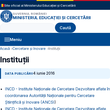
Sari la conținutul principal
Site oficial al Ministerului Educației și Cercetării
GUVERNUL ROMÂNIEI
MINISTERUL EDUCAȚIEI ȘI CERCETĂRII
Caută
Meniu
Navigație principală
Cale de navigare
Acasă
Cercetare și Inovare
Instituții
Instituții
4 iunie 2016
DATA PUBLICĂRII
INCD - Institute Naţionale de Cercetare Dezvoltare aflate în
coordonarea Autorității Naţionale pentru Cercetare
Ştiinţifică şi Inovare (ANCSI
)
INCD - Institute Naţionale de Cercetare Dezvoltare aflate