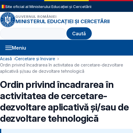
Sari la conținutul principal
Site oficial al Ministerului Educației și Cercetării
GUVERNUL ROMÂNIEI
MINISTERUL EDUCAȚIEI ȘI CERCETĂRII
Caută
Meniu
Navigație principală
Cale de navigare
Acasă
Cercetare și Inovare
Ordin privind încadrarea în activitatea de cercetare-dezvoltare
aplicativă şi/sau de dezvoltare tehnologică
Ordin privind încadrarea în
activitatea de cercetare-
dezvoltare aplicativă şi/sau de
dezvoltare tehnologică