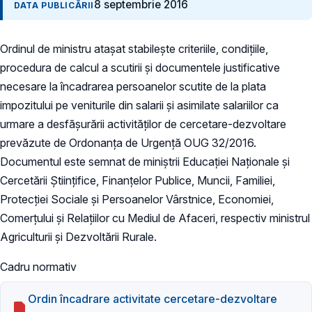
8 septembrie 2016
DATA PUBLICĂRII
Ordinul de ministru ataşat stabileşte criteriile, condiţiile,
procedura de calcul a scutirii şi documentele justificative
necesare la încadrarea persoanelor scutite de la plata
impozitului pe veniturile din salarii şi asimilate salariilor ca
urmare a desfăşurării activităţilor de cercetare-dezvoltare
prevăzute de Ordonanţa de Urgenţă OUG 32/2016.
Documentul este semnat de miniştrii Educaţiei Naţionale şi
Cercetării Ştiinţifice, Finanţelor Publice, Muncii, Familiei,
Protecţiei Sociale şi Persoanelor Vârstnice, Economiei,
Comerţului şi Relaţiilor cu Mediul de Afaceri, respectiv ministrul
Agriculturii şi Dezvoltării Rurale.
Cadru normativ
Ordin încadrare activitate cercetare-dezvoltare