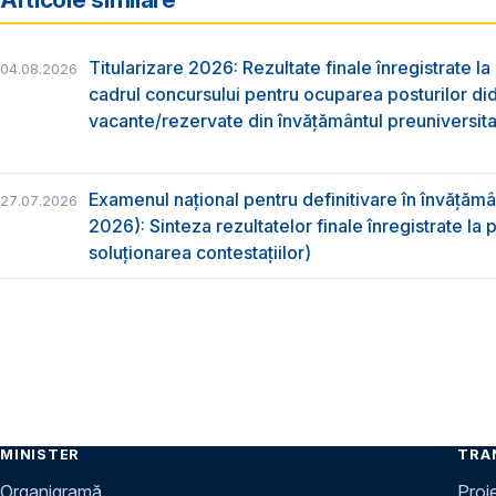
Titularizare 2026: Rezultate finale înregistrate la
04.08.2026
cadrul concursului pentru ocuparea posturilor di
vacante/rezervate din învăţământul preuniversita
Examenul național pentru definitivare în învățăm
27.07.2026
2026): Sinteza rezultatelor finale înregistrate la
soluționarea contestațiilor)
MINISTER
TRA
Organigramă
Proi