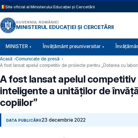
Sari la conținutul principal
Site oficial al Ministerului Educației și Cercetării
GUVERNUL ROMÂNIEI
MINISTERUL EDUCAȚIEI ȘI CERCETĂRII
Navigație principală
MINISTER
Învăţământ preuniversitar
Învățămân
Cale de navigare
Acasă
Comunicate de presă
A fost lansat apelul competitiv de proiecte pentru „Dotarea cu laborat
A fost lansat apelul competiti
inteligente a unităților de învă
copiilor”
23 decembrie 2022
DATA PUBLICĂRII