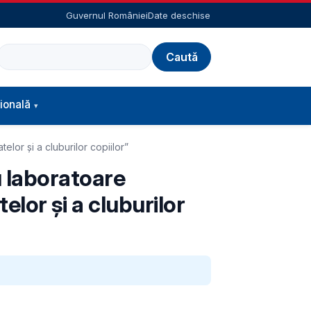
Guvernul României
Date deschise
Caută
ională
elor și a cluburilor copiilor”
u laboratoare
elor și a cluburilor