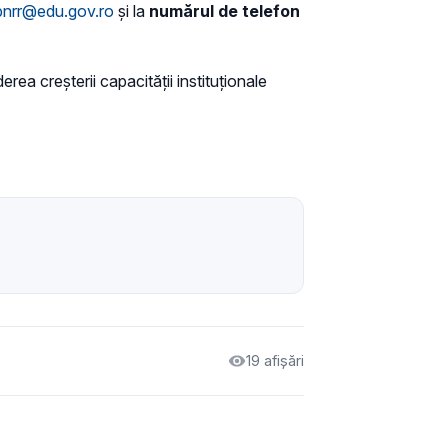
pnrr@edu.gov.ro
și la
numărul de telefon
rea creșterii capacității instituționale
19 afișări