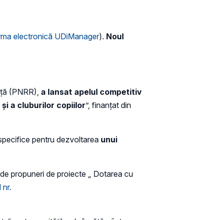
orma electronică UDiManager
).
Noul
ență (PNRR),
a lansat apelul competitiv
i a cluburilor copiilor
”, finanțat din
specifice pentru dezvoltarea
unui
i de propuneri de proiecte „ Dotarea cu
 nr.