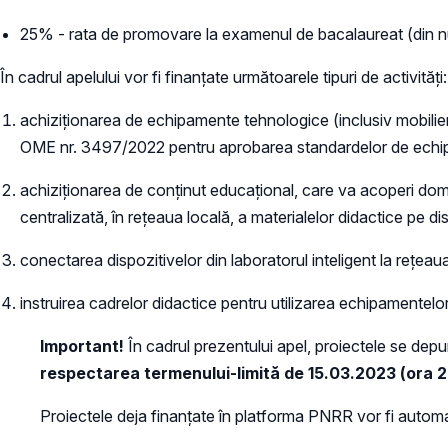
25% - rata de promovare la examenul de bacalaureat (din număr
În cadrul apelului vor fi finanțate următoarele tipuri de activități:
achiziționarea de echipamente tehnologice (inclusiv mobilier
OME nr. 3497/2022 pentru aprobarea standardelor de echipare
achiziționarea de conținut educațional, care va acoperi dome
centralizată, în rețeaua locală, a materialelor didactice pe di
conectarea dispozitivelor din laboratorul inteligent la rețeau
instruirea cadrelor didactice pentru utilizarea echipamentelor 
Important!
În cadrul prezentului apel, proiectele se depu
respectarea termenului-limită de 15.03.2023 (ora 
Proiectele deja finanțate în platforma PNRR vor fi automa