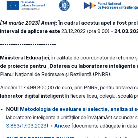
[14 martie 2023] Anunț
: În cadrul acestui apel a fost pr
interval de aplicare este
23.12.2022 (ora 9:00) -
24.03.202
--------------------------
Ministerul Educației
, în calitate de coordonator de reforme și
de proiecte pentru
„
Dotarea cu laboratoare inteligente a
Planul Național de Redresare și Reziliență (PNRR).
Alocăm 117.499.800,00 de euro, prin PNRR, pentru dotarea cu 
laborator digital inteligent
în fiecare liceu, colegiu, școală pr
NOU!
Metodologia de evaluare si selectie, analiza si s
laboratoare inteligente a unităților de învățământ secundar sup
3.863/17.03.2023
) +
Anexe
[documente adăugate în data