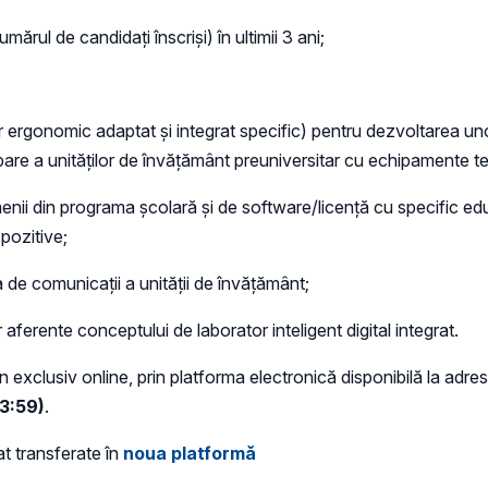
ul de candidați înscriși) în ultimii 3 ani;
 ergonomic adaptat și integrat specific) pentru dezvoltarea uno
 a unităților de învățământ preuniversitar cu echipamente tehn
nii din programa școlară și de software/licență cu specific edu
spozitive;
a de comunicații a unității de învățământ;
aferente conceptului de laborator inteligent digital integrat.
n exclusiv online, prin platforma electronică disponibilă la adre
23:59)
.
t transferate în
noua platformă