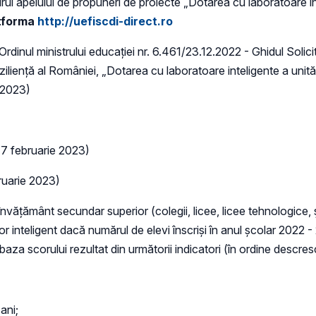
drul apelului de propuneri de proiecte „Dotarea cu laboratoare in
tforma
http://uefiscdi-direct.ro
rdinul ministrului educației nr. 6.461/23.12.2022 - Ghidul Solici
ziliență al României, „Dotarea cu laboratoare inteligente a unit
e 2023)
17 februarie 2023)
ruarie 2023)
 învățământ secundar superior (colegii, licee, licee tehnologice, 
or inteligent dacă numărul de elevi înscriși în anul școlar 2022
baza scorului rezultat din următorii indicatori (în ordine descre
ani;