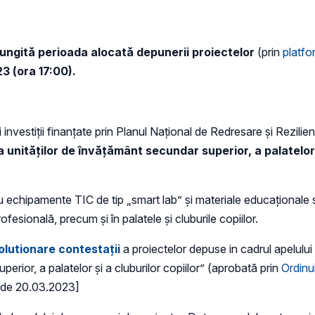
elungită perioada alocată depunerii proiectelor
(prin
platf
3 (ora 17:00).
 investiții finanțate prin Planul Național de Redresare și Rezili
 unităților de învățământ secundar superior, a palatelor ș
echipamente TIC de tip „smart lab” și materiale educaționale 
ofesională, precum și în palatele și cluburile copiilor.
olutionare contestații
a proiectelor depuse in cadrul apelulu
erior, a palatelor și a cluburilor copiilor” (aprobată prin
Ordinul
 de 20.03.2023]