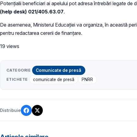
Potențialii beneficiari ai apelului pot adresa întrebări legate d
(help desk) 021/405.63.07
.
De asemenea, Ministerul Educației va organiza, în această perioad
pentru redactarea cererii de finanțare.
19 views
CATEGORIE
Comunicate de presă
ETICHETE
comunicate de presă
PNRR
Distribuie
Articole similare