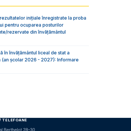
ezultatelor inițiale înregistrate la proba
lui pentru ocuparea posturilor
nte/rezervate din învăţământul
 în învăţământul liceal de stat a
-a (an școlar 2026 - 2027): Informare
/ TELEFOANE
al Berthelot 28–30