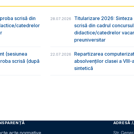
 proba scrisă din
Titularizare 2026: Sinteza r
28.07.2026
dactice/catedrelor
scrisă din cadrul concursu
r
didactice/catedrelor vaca
preuniversitar
ânt (sesiunea
Repartizarea computerizată
22.07.2026
 proba scrisă (după
absolvenţilor clasei a VIII
sintetică
NSPARENȚĂ
ADRESĂ /
ecte acte normative
Str. Gener