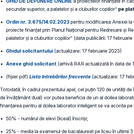
GHID DE DEPUNERE ONLINE
a proiectelor finanțate în ca
secundar superior, a palatelor și a cluburilor copiilor”
pe pla
Ordin nr. 3.675/14.02.2023
pentru modificarea Anexei la O
proiecte finanțat prin Planul Național pentru Redresare și Re
palatelor și a cluburilor copiilor” (data publicării: 17 februari
Ghidul solicitantului
(actualizare: 17 februarie 2023)
Anexe ghid solicitant
(arhivă RAR actualizată în data de 
(fișier pdf)
Lista întrebărilor frecvente
(actualizare: 17 feb
Totodată, în cadrul prezentului apel, cel puțin 120 de unități de
de învățământ dual) vor putea beneficia de un al doilea laborat
finanțarea pentru al doilea laborator inteligent se va acorda pe 
50% - numărul de elevi (liceal) înscriși;
25% - media la examenul de bacalaureat pe liceu în ultimii 3 