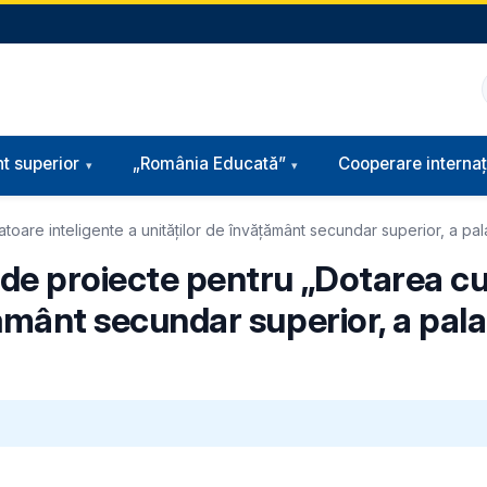
t superior
„România Educată”
Cooperare internaț
oare inteligente a unităților de învățământ secundar superior, a palat
v de proiecte pentru „Dotarea c
țământ secundar superior, a palat