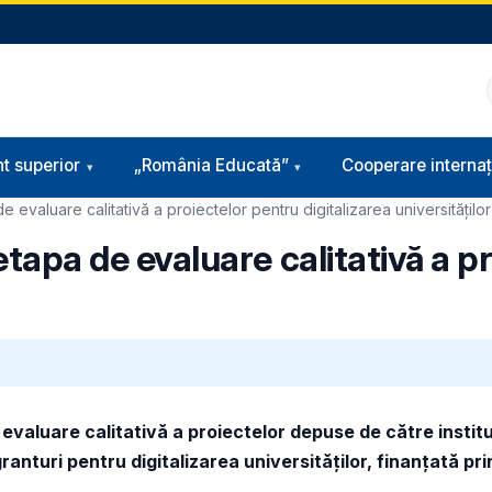
t superior
„România Educată”
Cooperare internaț
de evaluare calitativă a proiectelor pentru digitalizarea universităților
 etapa de evaluare calitativă a 
e evaluare calitativă a proiectelor depuse de c
ătre instit
anturi pentru digitalizarea universităților, finanțată pr