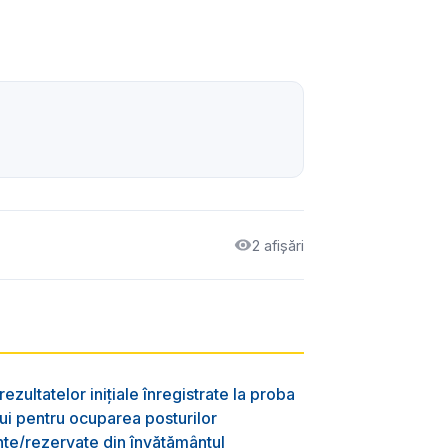
2 afișări
ezultatelor inițiale înregistrate la proba
lui pentru ocuparea posturilor
nte/rezervate din învăţământul