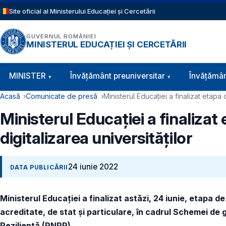
Sari la conținutul principal
Site oficial al Ministerului Educației și Cercetării
GUVERNUL ROMÂNIEI
MINISTERUL EDUCAȚIEI ȘI CERCETĂRII
Navigație principală
MINISTER
Învăţământ preuniversitar
Învățămân
Cale de navigare
Acasă
Comunicate de presă
Ministerul Educației a finalizat etapa 
Ministerul Educației a finalizat
digitalizarea universităților
24 iunie 2022
DATA PUBLICĂRII
Ministerul Educației a finalizat astăzi, 24 iunie, etapa d
acreditate, de stat și particulare,
în cadrul Schemei de gr
Reziliență (PNRR).