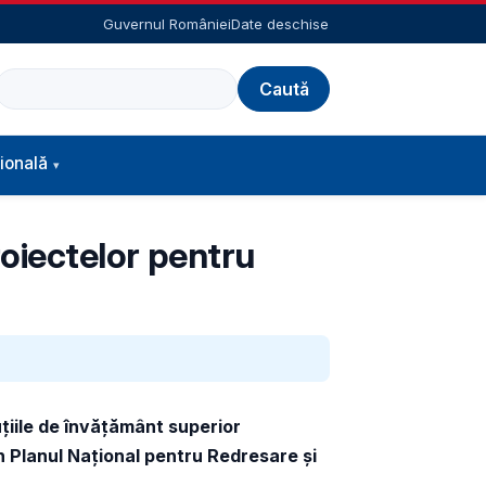
Guvernul României
Date deschise
Caută
ională
proiectelor pentru
uțiile de învățământ superior
in Planul Național pentru Redresare și