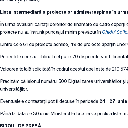
Lista intermediară a proiectelor admise/respinse în urma
În urma evaluării calității cererilor de finanțare de către experți
proiecte nu au întrunit punctajul minim prevăzut în
Ghidul Solic
Dintre cele 61 de proiecte admise, 49 de proiecte aparțin unor uni
Proiectele care au obținut cel puțin 70 de puncte vor fi finanțat
Valoarea totală solicitată în cadrul acestui apel este de 219.57
Precizăm că jalonul numărul 500 Digitalizarea universităților și 
universităților.
Eventualele contestații pot fi depuse în perioada
24 - 27 iuni
Până la data de 30 iunie Ministerul Educației va publica lista fina
BIROUL DE PRESĂ