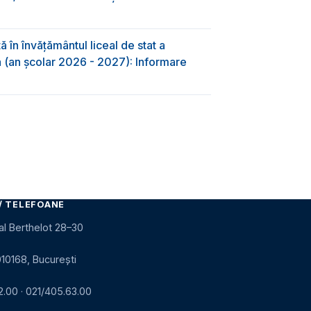
 în învăţământul liceal de stat a
-a (an școlar 2026 - 2027): Informare
/ TELEFOANE
al Berthelot 28–30
010168, București
2.00
·
021/405.63.00