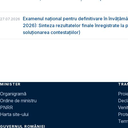
Examenul național pentru definitivare în învățăm
27.07.2026
2026): Sinteza rezultatelor finale înregistrate la
soluționarea contestațiilor)
MINISTER
TRA
Organigramă
Proi
Ordine de ministru
Decla
PNRR
Venit
Harta site-ului
Prot
Terme
GUVERNUL ROMÂNIEI