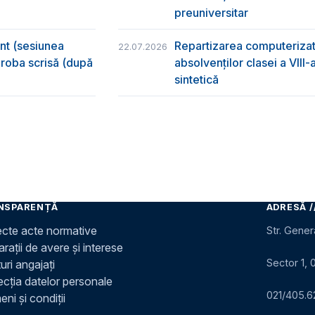
preuniversitar
ânt (sesiunea
Repartizarea computerizată
22.07.2026
 proba scrisă (după
absolvenţilor clasei a VIII
sintetică
NSPARENȚĂ
ADRESĂ /
ecte acte normative
Str. Gener
rații de avere și interese
Sector 1, 
uri angajați
ecția datelor personale
021/405.6
ni și condiții