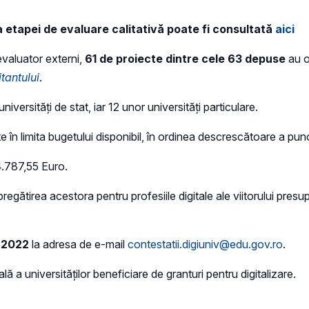
 etapei de evaluare calitativă poate fi consultată
aici
 evaluator externi,
61 de proiecte dintre cele 63 depuse
au o
itantului
.
versități de stat, iar 12 unor universități particulare.
e în limita bugetului disponibil, în ordinea descrescătoare a punc
4.787,55 Euro.
pregătirea acestora pentru profesiile digitale ale viitorului pres
e 2022
la adresa de e-mail
contestatii.digiuniv@edu.gov.ro
.
lă a universităților beneficiare de granturi pentru digitalizare.