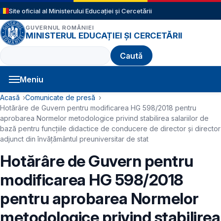
Sari la conținutul principal
Site oficial al Ministerului Educației și Cercetării
GUVERNUL ROMÂNIEI
MINISTERUL EDUCAȚIEI ȘI CERCETĂRII
Caută
Meniu
Navigație principală
Cale de navigare
Acasă
Comunicate de presă
Hotărâre de Guvern pentru modificarea HG 598/2018 pentru
aprobarea Normelor metodologice privind stabilirea salariilor de
bază pentru funcțiile didactice de conducere de director și director
adjunct din învățământul preuniversitar de stat
Hotărâre de Guvern pentru
modificarea HG 598/2018
pentru aprobarea Normelor
metodologice privind stabilirea