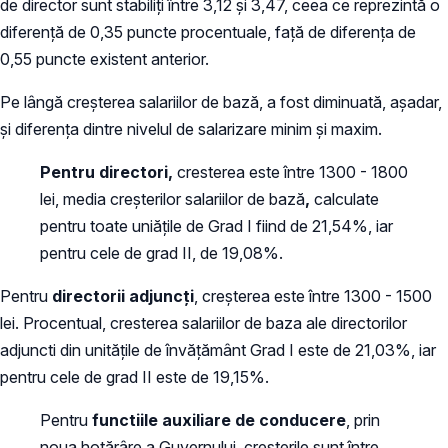
de director sunt stabiliți între 3,12 și 3,47, ceea ce reprezintă o
diferență de 0,35 puncte procentuale, față de diferența de
0,55 puncte existent anterior.
Pe lângă creșterea salariilor de bază, a fost diminuată, așadar,
și diferența dintre nivelul de salarizare minim și maxim.
Pentru directori,
cresterea este între 1300 - 1800
lei, media creșterilor salariilor de bază
,
calculate
pentru toate uniățile de Grad I fiind de 21,54%, iar
pentru cele de grad II, de 19,08%.
Pentru
directorii adjuncți
, creșterea este între 1300 - 1500
lei. Procentual, cresterea salariilor de baza ale directorilor
adjuncti din unitățile de învățământ Grad I este de 21,03%, iar
pentru cele de grad II este de 19,15%.
Pentru
functiile auxiliare de conducere
, prin
noua hotărâre a Guvernului, creșterile sunt între