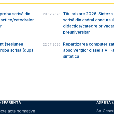
 proba scrisă din
Titularizare 2026: Sinteza r
28.07.2026
dactice/catedrelor
scrisă din cadrul concursu
r
didactice/catedrelor vaca
preuniversitar
ânt (sesiunea
Repartizarea computerizată
22.07.2026
 proba scrisă (după
absolvenţilor clasei a VIII
sintetică
NSPARENȚĂ
ADRESĂ /
ecte acte normative
Str. Gener