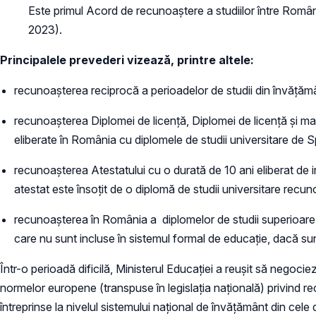
Este primul Acord de recunoaștere a studiilor între Rom
2023).
Principalele prevederi vizează, printre altele:
recunoașterea reciprocă a perioadelor de studii din învățămâ
recunoașterea Diplomei de licență, Diplomei de licență și mas
eliberate în România cu diplomele de studii universitare de Spe
recunoașterea Atestatului cu o durată de 10 ani eliberat de
atestat este însoțit de o diplomă de studii universitare recu
recunoașterea în România a diplomelor de studii superioare (li
care nu sunt incluse în sistemul formal de educație, dacă sunt
Într-o perioadă dificilă, Ministerul Educației a reușit să negoc
normelor europene (transpuse în legislația națională) privind re
întreprinse la nivelul sistemului național de învățământ din cele do