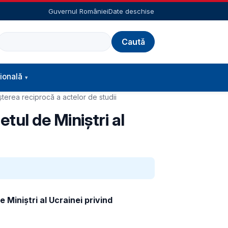
Guvernul României
Date deschise
Caută
ională
șterea reciprocă a actelor de studii
tul de Miniștri al
 Miniștri al Ucrainei privind