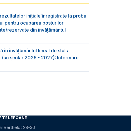
ezultatelor inițiale înregistrate la proba
lui pentru ocuparea posturilor
nte/rezervate din învăţământul
 în învăţământul liceal de stat a
-a (an școlar 2026 - 2027): Informare
/ TELEFOANE
al Berthelot 28–30