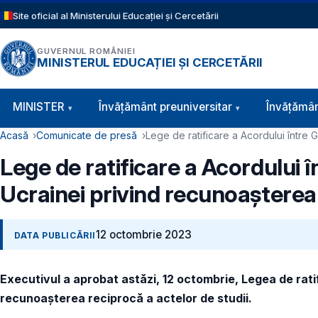
Sari la conținutul principal
Site oficial al Ministerului Educației și Cercetării
GUVERNUL ROMÂNIEI
MINISTERUL EDUCAȚIEI ȘI CERCETĂRII
Navigație principală
MINISTER
Învăţământ preuniversitar
Învățămân
Cale de navigare
Acasă
Comunicate de presă
Lege de ratificare a Acordului între 
Lege de ratificare a Acordului î
Ucrainei privind recunoașterea 
12 octombrie 2023
DATA PUBLICĂRII
Executivul a aprobat astăzi, 12 octombrie, Legea de ratif
recunoașterea reciprocă a actelor de studii.