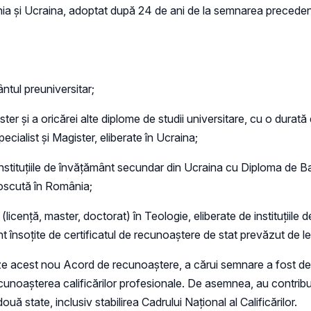
ânia și Ucraina, adoptat după 24 de ani de la semnarea preced
ntul preuniversitar;
ter și a oricărei alte diplome de studii universitare, cu o dura
cialist și Magister, eliberate în Ucraina;
 instituțiile de învățământ secundar din Ucraina cu Diploma de
noscută în România;
cență, master, doctorat) în Teologie, eliberate de instituțiile d
 însoțite de certificatul de recunoaștere de stat prevăzut de leg
ieze acest nou Acord de recunoaștere, a cărui semnare a fost det
cunoașterea calificărilor profesionale. De asemnea, au contribuit
uă state, inclusiv stabilirea Cadrului Național al Calificărilor.