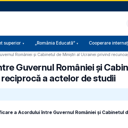
t superior
„România Educată”
Cooperare internaț
Guvernul României și Cabinetul de Miniștri al Ucrainei privind recunoa
ntre Guvernul României și Cabine
reciprocă a actelor de studii
icare a Acordului între Guvernul României și Cabinetul de