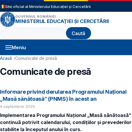
Sari la conținutul principal
Site oficial al Ministerului Educației și Cercetării
GUVERNUL ROMÂNIEI
MINISTERUL EDUCAȚIEI ȘI CERCETĂRII
Caută
Meniu
Navigație principală
Cale de navigare
Acasă
Comunicate de presă
Comunicate de presă
Informare privind derularea Programului Național
„Masă sănătoasă” (PNMS) în acest an
4 septembrie 2025
Implementarea Programului Național „Masă sănătoasă”
continuă potrivit calendarului, condițiilor și prevederilor
stabilite la începutul anului în curs.