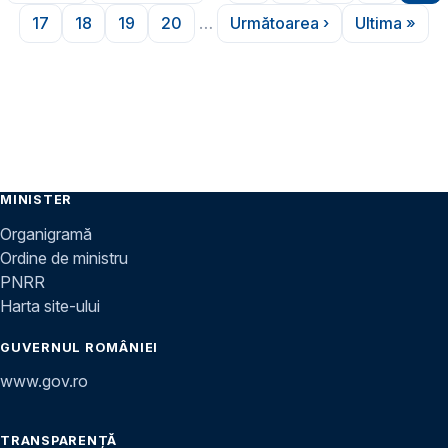
17
18
19
20
…
Următoarea ›
Ultima »
Pagina
Pagina
Pagina
Pagina
Pagina următoare
Ultima p
MINISTER
Organigramă
Ordine de ministru
PNRR
Harta site-ului
GUVERNUL ROMÂNIEI
www.gov.ro
TRANSPARENȚĂ