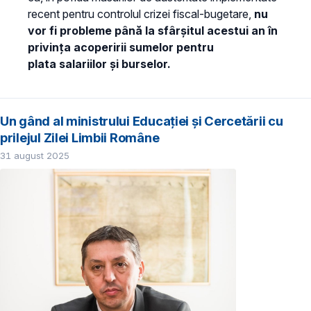
recent pentru controlul crizei fiscal-bugetare,
nu
vor fi probleme până la sfârșitul acestui an în
privința acoperirii sumelor pentru
plata salariilor și burselor.
Un gând al ministrului Educației și Cercetării cu
prilejul Zilei Limbii Române
31 august 2025