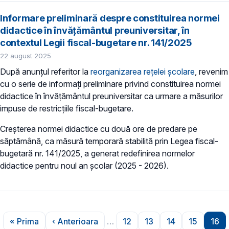
Informare preliminară despre constituirea normei
didactice în învățământul preuniversitar, în
contextul Legii fiscal-bugetare nr. 141/2025
22 august 2025
După anunțul referitor la
reorganizarea rețelei școlare
, revenim
cu o serie de informați preliminare privind constituirea normei
didactice în învățământul preuniversitar ca urmare a măsurilor
impuse de restricțiile fiscal-bugetare.
Creșterea normei didactice cu două ore de predare pe
săptămână, ca măsură temporară stabilită prin Legea fiscal-
bugetară nr. 141/2025, a generat redefinirea normelor
didactice pentru noul an școlar (2025 - 2026).
Paginare
« Prima
‹ Anterioara
…
12
13
14
15
16
Prima pagină
Pagina anterioară
Pagina
Pagina
Pagina
Pagina
Pag