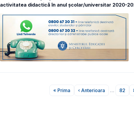
activitatea didactică în anul școlar/universitar 2020-20
Paginare
« Prima
‹ Anterioara
…
82
Prima pagină
Pagina anterioară
Pagi