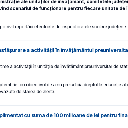
inistrație ale unităților de învățământ, comitetele județ
vind scenariul de funcționare pentru fiecare unitate de 
otrivit raportării efectuate de inspectoratele școlare județene:
fășurare a activității în învățământul preuniversita
e a activității în unitățile de învățământ preuniversitar de stat
embrie, cu obiectivul de a nu prejudicia dreptul la educație al el
evăzute de starea de alertă.
suplimentat cu suma de 100 milioane de lei pentru fi