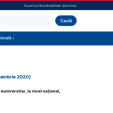
Guvernul României
Date deschise
Caută
ională
eptembrie 2020)
universitar, la nivel național,