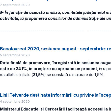
7 septembrie 2020
► În funcție de această analiză, comitetele județene/al m
activității, la propunerea consiliilor de administrație ale u
___________________________________________ ___________
Bacalaureat 2020, sesiunea august - septembrie: rez
5 septembrie 2020
Rata finală de promovare, înregistrată în sesiunea augu
este de 34,1%, în creștere cu aproape un procent
, în ra
rezultatele inițiale (
31,5%
) se constată o majorare de 1,9%.
Linii Telverde destinate informării cu privire la înce
4 septembrie 2020
Ministerul Educației și Cercetării facilitează accesul la 