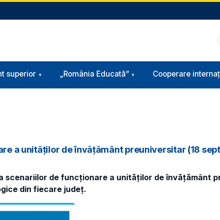
t superior
„România Educată”
Cooperare internaț
nare a unităților de învățământ preuniversitar (18 s
 scenariilor de funcționare a unităților de învățământ pre
gice din fiecare județ.