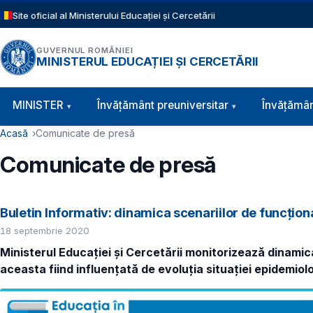
Sari la conținutul principal
Site oficial al Ministerului Educației și Cercetării
GUVERNUL ROMÂNIEI
MINISTERUL EDUCAȚIEI ȘI CERCETĂRII
Navigație principală
MINISTER
Învăţământ preuniversitar
Învățămân
Cale de navigare
Acasă
Comunicate de presă
Comunicate de presă
Buletin Informativ: dinamica scenariilor de funcțio
18 septembrie 2020
Ministerul Educației și Cercetării monitorizează dinamica
aceasta fiind influențată de evoluția situației epidemiolo