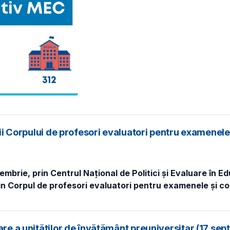
rii Corpului de profesori evaluatori pentru examenele
tembrie, prin
Centrul Național de Politici și Evaluare în 
in Corpul de profesori evaluatori pentru examenele și c
are a unităților de învățământ preuniversitar (17 se