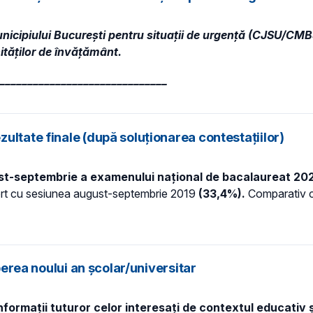
unicipiului București pentru situații de urgență (CJSU/CMB
nităților de învățământ.
______________________________
ultate finale (după soluționarea contestațiilor)
st-septembrie a examenului național de bacalaureat 2020
port cu sesiunea august-septembrie 2019
(33,4%).
Comparativ c
perea noului an școlar/universitar
informații tuturor celor interesați de contextul educativ 