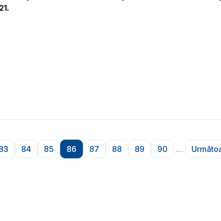
21.
83
84
85
86
87
88
89
90
…
Următoa
na
Pagina
Pagina
Pagina
Pagina
Pagina
Pagina
Pagina
Pagina
P