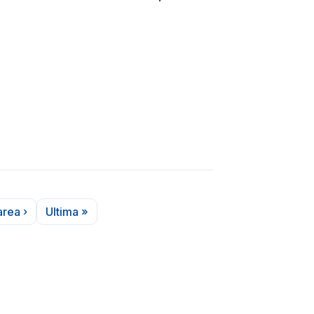
rea ›
Ultima »
agina următoare
Ultima pagină