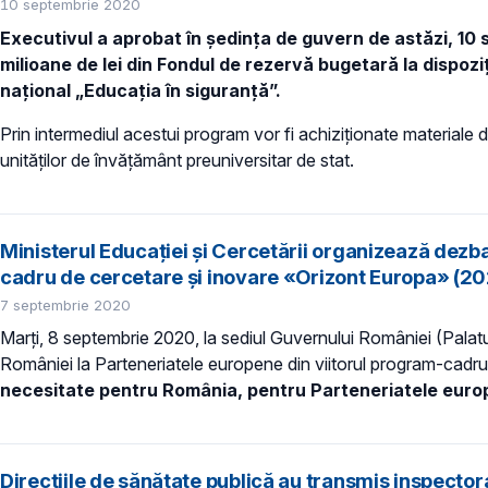
10 septembrie 2020
Executivul a aprobat în ședința de guvern de astăzi, 10 
milioane de lei din Fondul de rezervă bugetară la dispoz
național „Educația în siguranță”.
Prin intermediul acestui program vor fi achiziționate materiale de
unităților de învățământ preuniversitar de stat.
Ministerul Educației și Cercetării organizează dezb
cadru de cercetare și inovare «Orizont Europa» (2
7 septembrie 2020
Marți, 8 septembrie 2020, la sediul Guvernului României (Palatu
României la Parteneriatele europene din viitorul program-cadru
necesitate pentru România, pentru Parteneriatele europ
Direcțiile de sănătate publică au transmis inspector