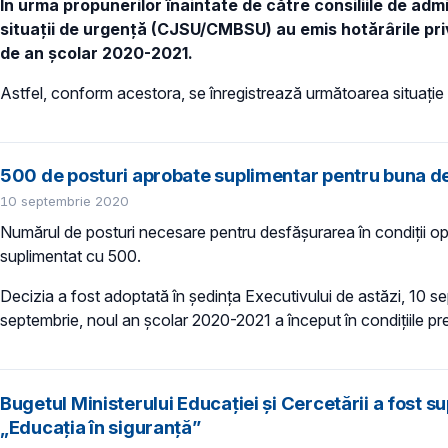
În urma propunerilor înaintate de către consiliile de adm
situații de urgență (CJSU/CMBSU) au emis hotărârile pri
de an școlar 2020-2021.
Astfel, conform acestora, se înregistrează următoarea situație p
500 de posturi aprobate suplimentar pentru buna des
10 septembrie 2020
Numărul de posturi necesare pentru desfășurarea în condiții optim
suplimentat cu 500.
Decizia a fost adoptată în ședința Executivului de astăzi, 10 sept
septembrie, noul an școlar 2020-2021 a început în condițiile pr
Bugetul Ministerului Educației și Cercetării a fost 
„Educația în siguranță”