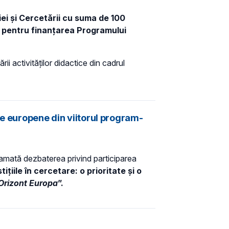
ei și Cercetării cu suma de 100
0, pentru finanțarea Programului
ii activităților didactice din cadrul
le europene din viitorul program-
ramată dezbaterea privind participarea
tițiile în cercetare: o prioritate și o
Orizont Europa
”.