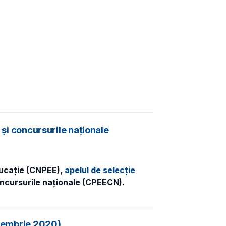
 și concursurile naționale
Educație (CNPEE),
apelul de selecție
oncursurile naționale (CPEECN).
ptembrie 2020)