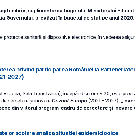
septembrie, suplimentarea bugetului Ministerului Educați
iția Guvernului, prevăzut în bugetul de stat pe anul 202
 protecție sanitară și dispozitive electronice, în vederea asigurăr
aterea privind participarea României la Parteneriate
021-2027)
l Victoria, Sala Transilvania), începând cu ora 9:30, este prog
 de cercetare și inovare
Orizont Europa
(2021 - 2027):
„Inves
ene din viitorul program-cadru de cercetare și inovare
atelor școlare analiza situației epidemiologice