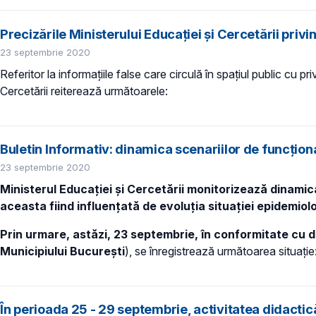
Precizările Ministerului Educației și Cercetării priv
23 septembrie 2020
Referitor la informațiile false care circulă în spațiul public cu 
Cercetării reiterează următoarele:
Buletin Informativ: dinamica scenariilor de funcțio
23 septembrie 2020
Ministerul Educației și Cercetării monitorizează dinamica
aceasta fiind influențată de evoluția situației epidemiolo
Prin urmare, astăzi, 23 septembrie, în conformitate cu d
Municipiului București
), se
înregistrează următoarea situație
În perioada 25 - 29 septembrie, activitatea didactic