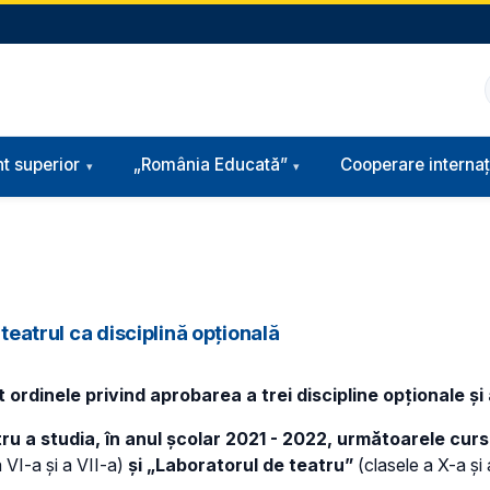
t superior
„România Educată”
Cooperare internaț
teatrul ca disciplină opțională
t ordinele privind aprobarea a trei discipline opționale 
ru a studia, în anul școlar 2021 - 2022, următoarele cursu
 VI-a și a VII-a)
și „Laboratorul de teatru”
(clasele a X-a și 