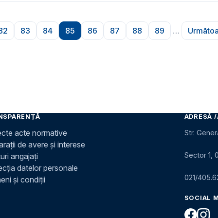
82
83
84
85
86
87
88
89
…
Următoa
na
Pagina
Pagina
Pagina
Pagina
Pagina
Pagina
Pagina
Pagina
P
NSPARENȚĂ
ADRESĂ /
ecte acte normative
Str. Gener
rații de avere și interese
Sector 1, 
uri angajați
ecția datelor personale
021/405.6
ni și condiții
SOCIAL 