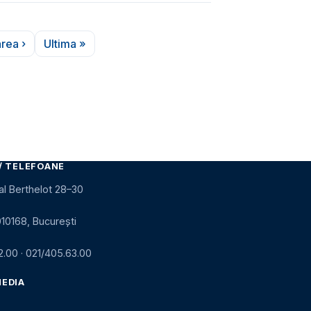
rea ›
Ultima »
agina următoare
Ultima pagină
/ TELEFOANE
al Berthelot 28–30
010168, București
2.00
·
021/405.63.00
MEDIA