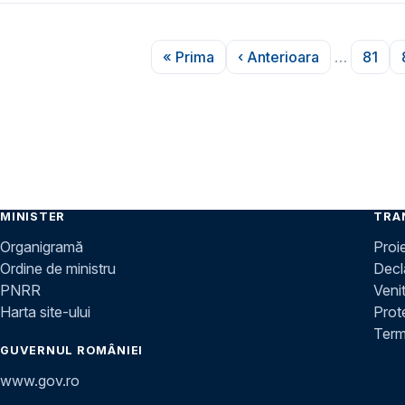
Paginare
« Prima
‹ Anterioara
…
81
Prima pagină
Pagina anterioară
Pagi
MINISTER
TRA
Organigramă
Proi
Ordine de ministru
Decla
PNRR
Venit
Harta site-ului
Prot
Terme
GUVERNUL ROMÂNIEI
www.gov.ro