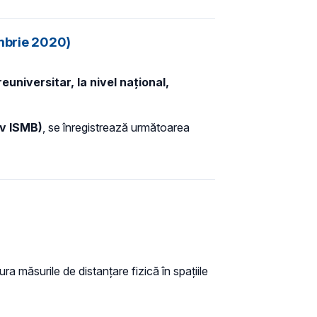
ombrie 2020)
universitar, la nivel național,
iv ISMB)
, se
înregistrează următoarea
ra măsurile de distanțare fizică în spațiile