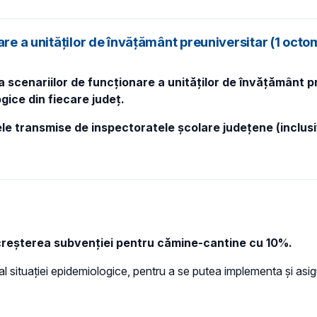
are a unităților de învățământ preuniversitar (1 oct
 scenariilor de funcționare a unităților de învățământ pre
gice din fiecare județ.
ele transmise de inspectoratele școlare județene (inclus
s creșterea subvenției pentru cămine-cantine cu 10%.
al situației epidemiologice, pentru a se putea implementa și asigu