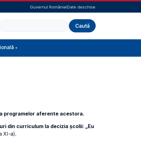
Guvernul României
Date deschise
Caută
ională
și a programelor aferente acestora.
ri din curriculum la decizia școlii: „Eu
a XI-a).