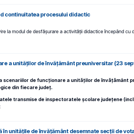
ind continuitatea procesului didactic
privire la modul de desfășurare a activității didactice începând c
nare a unităților de învățământ preuniversitar (23 s
 scenariilor de funcționare a unităților de învățământ pre
gice din fiecare județ.
atele transmise de inspectoratele școlare județene (incl
:
ă în unitățile de învățământ desemnate secții de vot