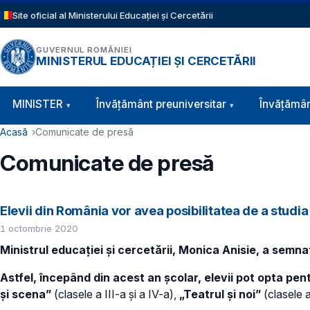
Sari la conținutul principal
Site oficial al Ministerului Educației și Cercetării
GUVERNUL ROMÂNIEI
MINISTERUL EDUCAȚIEI ȘI CERCETĂRII
Navigație principală
MINISTER
Învăţământ preuniversitar
Învățămân
Cale de navigare
Acasă
Comunicate de presă
Comunicate de presă
Elevii din România vor avea posibilitatea de a studia 
1 octombrie 2020
Ministrul educației și cercetării, Monica Anisie, a semna
Astfel, începând din acest an școlar, elevii pot opta pent
și scena”
(clasele a III-a și a IV-a),
„Teatrul și noi”
(clasele a