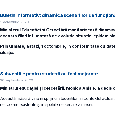
Buletin Informativ: dinamica scenariilor de funcțion
1 octombrie 2020
Ministerul Educației și Cercetării monitorizează dinamica
aceasta fiind influențată de evoluția situației epidemiolo
Prin urmare, astăzi, 1 octombrie, în conformitate cu dat
situație:
Subvențiile pentru studenți au fost majorate
30 septembrie 2020
Ministrul educației și cercetării, Monica Anisie, a deci
Această măsură vine în sprijinul studenților, în contextul actual 
de cazare existente și în spațiile de servire a mesei.