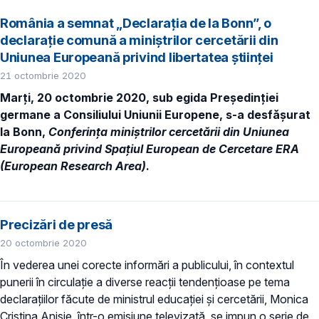
România a semnat „Declarația de la Bonn”, o
declarație comună a miniștrilor cercetării din
Uniunea Europeană privind libertatea științei
21 octombrie 2020
Marți, 20 octombrie 2020, sub egida Președinției
germane a Consiliului Uniunii Europene, s-a
desfășurat
la Bonn,
Conferința miniștrilor cercetării din Uniunea
Europeană privind Spațiul European de Cercetare ERA
(European Research Area)
.
Precizări de presă
20 octombrie 2020
În vederea unei corecte informări a publicului, în contextul
punerii în circulație a diverse reacții tendențioase pe tema
declarațiilor făcute de ministrul educației și cercetării, Monica
Cristina Anisie, într-o emisiune televizată, se impun o serie de