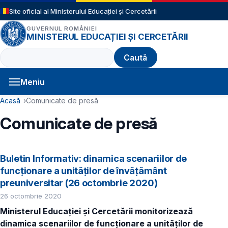
Sari la conținutul principal
Site oficial al Ministerului Educației și Cercetării
GUVERNUL ROMÂNIEI
MINISTERUL EDUCAȚIEI ȘI CERCETĂRII
Caută
Meniu
Navigație principală
Cale de navigare
Acasă
Comunicate de presă
Comunicate de presă
Buletin Informativ: dinamica scenariilor de
funcționare a unităților de învățământ
preuniversitar (26 octombrie 2020)
26 octombrie 2020
Ministerul Educației și Cercetării monitorizează
dinamica scenariilor de funcționare a unităților de