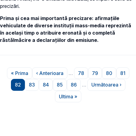
precizări.
Prima și cea mai importantă precizare: afirmațiile
vehiculate de diverse instituții mass-media reprezintă
în același timp o atribuire eronată și o completă
răstălmăcire a declarațiilor din emisiune.
Paginare
« Prima
‹ Anterioara
…
78
79
80
81
Prima pagină
Pagina anterioară
Pagina
Pagina
Pagina
Pagin
82
83
84
85
86
…
Următoarea ›
Pagina
Pagina
Pagina
Pagina
Pagina
Pagina urmă
Ultima »
Ultima pagină