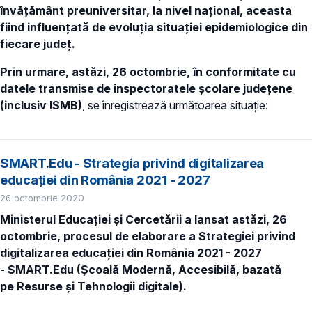
învățământ preuniversitar, la nivel național, aceasta
fiind influențată de evoluția situației epidemiologice din
fiecare județ.
Prin urmare, astăzi, 26 octombrie, în conformitate cu
datele transmise de inspectoratele școlare județene
(inclusiv ISMB)
, se înregistrează următoarea situație:
SMART.Edu - Strategia privind digitalizarea
educației din România 2021 - 2027
26 octombrie 2020
Ministerul Educației și Cercetării a lansat astăzi, 26
octombrie, procesul de elaborare a Strategiei privind
digitalizarea educației din România 2021 - 2027
- SMART.Edu (
Ș
coală
M
odernă,
A
ccesibilă, bazată
pe
R
esurse și
T
ehnologii digitale).