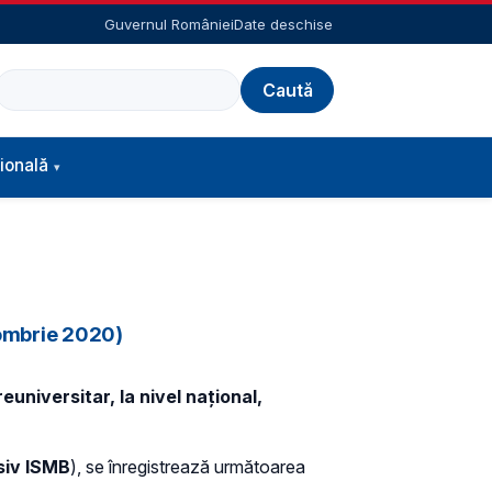
Guvernul României
Date deschise
Caută
ională
tombrie 2020)
universitar, la nivel național,
siv ISMB
), se înregistrează următoarea