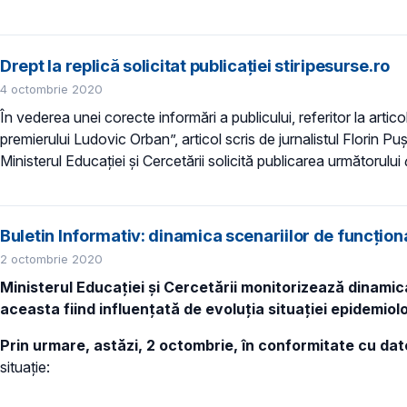
Drept la replică solicitat publicației stiripesurse.ro
4 octombrie 2020
În vederea unei corecte informări a publicului, referitor la artico
premierului Ludovic Orban”, articol scris de jurnalistul Florin P
Ministerul Educației și Cercetării solicită publicarea următorului
Buletin Informativ: dinamica scenariilor de funcțio
2 octombrie 2020
Ministerul Educației și Cercetării monitorizează dinamica
aceasta fiind influențată de evoluția situației epidemiolo
Prin urmare, astăzi, 2 octombrie, în conformitate cu da
situație: