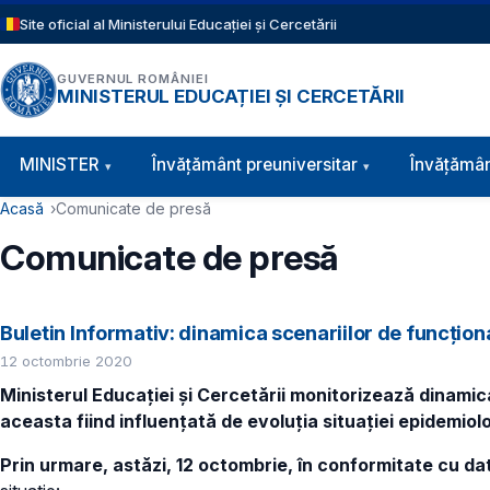
Sari la conținutul principal
Site oficial al Ministerului Educației și Cercetării
GUVERNUL ROMÂNIEI
MINISTERUL EDUCAȚIEI ȘI CERCETĂRII
Navigație principală
MINISTER
Învăţământ preuniversitar
Învățămân
Cale de navigare
Acasă
Comunicate de presă
Comunicate de presă
Buletin Informativ: dinamica scenariilor de funcțion
12 octombrie 2020
Ministerul Educației și Cercetării monitorizează dinamica
aceasta fiind influențată de evoluția situației epidemiolo
Prin urmare, astăzi, 12 octombrie, în conformitate cu da