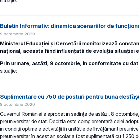
situație:
Buletin Informativ: dinamica scenariilor de funcțio
9 octombrie 2020
Ministerul Educației și Cercetării monitorizează constant
național, aceasta fiind influențată de evoluția situației 
Prin urmare, astăzi, 9 octombrie, în conformitate cu da
situație:
Suplimentare cu 750 de posturi pentru buna desfășur
8 octombrie 2020
Guvernul României a aprobat în ședința de astăzi, 8 octombrie,
preuniversitar de stat. Decizia este complementară celei adopt
în condiții optime a activității în unitățile de învățământ preuni
preuniversitar în acest an școlar a fost suplimentată cu 1.250 d