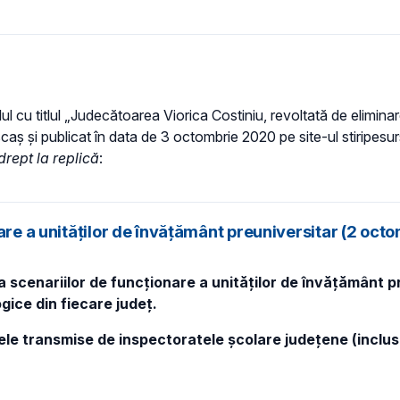
lul cu titlul „Judecătoarea Viorica Costiniu, revoltată de eliminar
ușcaș și publicat în data de 3 octombrie 2020 pe site-ul stiripesu
drept la replică
:
nare a unităților de învățământ preuniversitar (2 oc
 scenariilor de funcționare a unităților de învățământ pre
gice din fiecare județ.
tele transmise de inspectoratele școlare județene (inclu