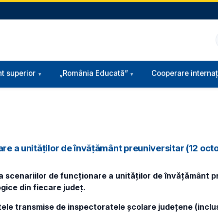
t superior
„România Educată”
Cooperare internaț
are a unităților de învățământ preuniversitar (12 oc
 scenariilor de funcționare a unităților de învățământ pre
gice din fiecare județ.
tele transmise de inspectoratele școlare județene (inclu