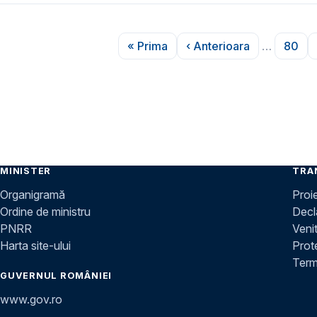
Paginare
« Prima
‹ Anterioara
…
80
Prima pagină
Pagina anterioară
Pagi
MINISTER
TRA
Organigramă
Proi
Ordine de ministru
Decla
PNRR
Venit
Harta site-ului
Prot
Terme
GUVERNUL ROMÂNIEI
www.gov.ro