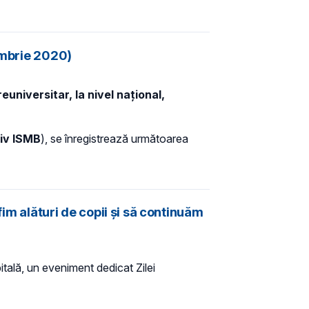
tombrie 2020)
universitar, la nivel național,
siv ISMB
), se
înregistrează următoarea
fim alături de copii și să continuăm
pitală, un eveniment dedicat Zilei