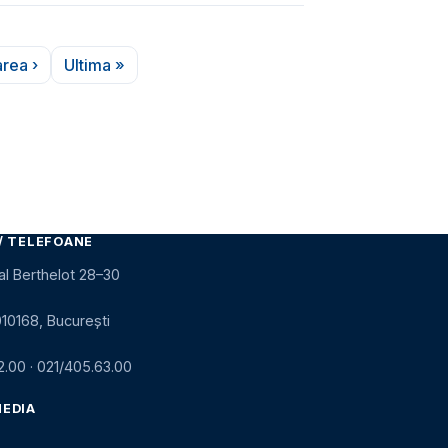
rea ›
Ultima »
agina următoare
Ultima pagină
/ TELEFOANE
al Berthelot 28–30
010168, București
2.00
·
021/405.63.00
MEDIA