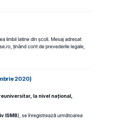
ea limbii latine din școli. Mesaj adresat
rse.ro, ținând cont de prevederile legale,
tombrie 2020)
universitar, la nivel național,
siv ISMB
), se înregistrează următoarea