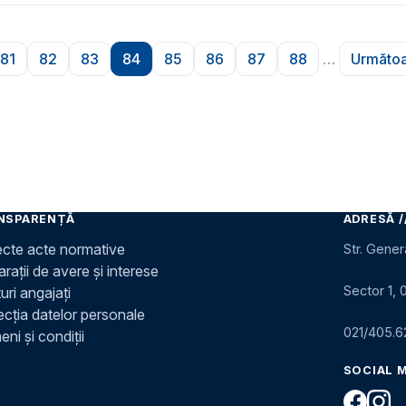
81
82
83
84
85
86
87
88
…
Următoa
na
Pagina
Pagina
Pagina
Pagina
Pagina
Pagina
Pagina
Pagina
P
NSPARENȚĂ
ADRESĂ /
ecte acte normative
Str. Gener
rații de avere și interese
Sector 1, 
uri angajați
ecția datelor personale
021/405.6
ni și condiții
SOCIAL 