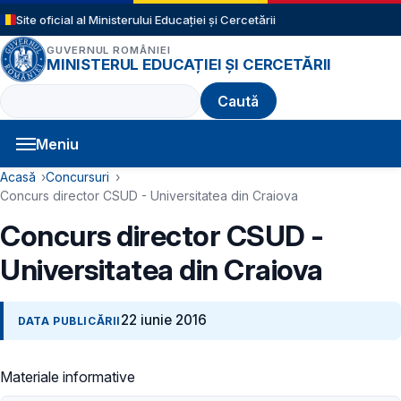
Sari la conținutul principal
Site oficial al Ministerului Educației și Cercetării
GUVERNUL ROMÂNIEI
MINISTERUL EDUCAȚIEI ȘI CERCETĂRII
Caută
Meniu
Navigație principală
Cale de navigare
Acasă
Concursuri
Concurs director CSUD - Universitatea din Craiova
Concurs director CSUD -
Universitatea din Craiova
22 iunie 2016
DATA PUBLICĂRII
Materiale informative