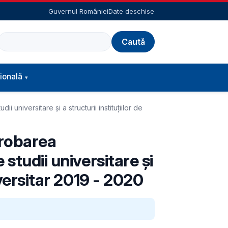
Guvernul României
Date deschise
Caută
ională
universitare și a structurii instituțiilor de
probarea
studii universitare și
iversitar 2019 - 2020