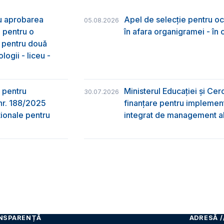
ru aprobarea
Apel de selecție pentru oc
05.08.2026
e pentru o
în afara organigramei - în
& pentru două
logii - liceu -
 pentru
Ministerul Educației și Ce
30.07.2026
nr. 188/2025
finanțare pentru implement
ţionale pentru
integrat de management al 
NSPARENȚĂ
ADRESĂ /