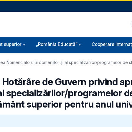
t superior
„România Educată”
Cooperare internaț
omenclatorului domeniilor și al specializărilor/programelor de studii 
e Hotărâre de Guvern privind a
 specializărilor/programelor de 
vățământ superior pentru anul un