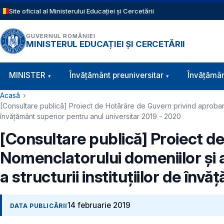
Sari la conținutul principal
Site oficial al Ministerului Educației și Cercetării
GUVERNUL ROMÂNIEI
MINISTERUL EDUCAȚIEI ȘI CERCETĂRII
Navigație principală
MINISTER
Învăţământ preuniversitar
Învățămân
Cale de navigare
Acasă
[Consultare publică] Proiect de Hotărâre de Guvern privind aprobarea N
învățământ superior pentru anul universitar 2019 - 2020
[Consultare publică] Proiect d
Nomenclatorului domeniilor și al
a structurii instituțiilor de în
14 februarie 2019
DATA PUBLICĂRII