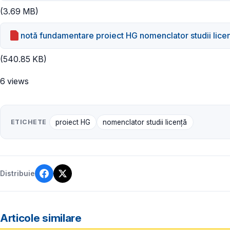
(3.69 MB)
notă fundamentare proiect HG nomenclator studii lic
(540.85 KB)
6 views
ETICHETE
proiect HG
nomenclator studii licență
Distribuie
Articole similare