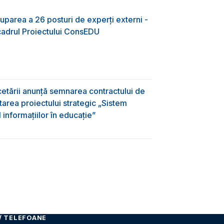
uparea a 26 posturi de experți externi -
 cadrul Proiectului ConsEDU
rcetării anunță semnarea contractului de
area proiectului strategic „Sistem
informațiilor în educație”
/ TELEFOANE