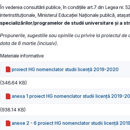
În vederea consultării publice, în condiţiile art.7 din Legea nr. 
interinstituționale, Ministerul Educației Naţionale publică, atașa
specializărilor/programelor de studii universitare şi a st
Propunerile, sugestiile sau opiniile cu privire la proiectul d
data de 6 martie (inclusiv).
Materiale informative
proiect HG nomenclator studii licență 2019-2020
(346.64 KB)
anexa 1 proiect HG nomenclator studii licență 2019-2
(938.14 KB)
anexe 2 - 6 proiect HG nomenclator studii licență 20