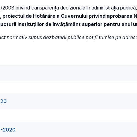
52/2003 privind transparenţa decizională în administraţia publică, 
t,
proiectul de Hotărâre a Guvernului privind aprobarea N
ructurii instituțiilor de învăţământ superior pentru anul 
e act normativ supus dezbaterii publice pot fi trimise pe adre
020
19-2020