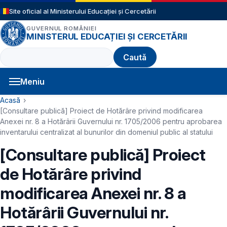
Sari la conținutul principal
Site oficial al Ministerului Educației și Cercetării
GUVERNUL ROMÂNIEI
MINISTERUL EDUCAȚIEI ȘI CERCETĂRII
Caută
Meniu
Navigație principală
Cale de navigare
Acasă
[Consultare publică] Proiect de Hotărâre privind modificarea
Anexei nr. 8 a Hotărârii Guvernului nr. 1705/2006 pentru aprobarea
inventarului centralizat al bunurilor din domeniul public al statului
[Consultare publică] Proiect
de Hotărâre privind
modificarea Anexei nr. 8 a
Hotărârii Guvernului nr.