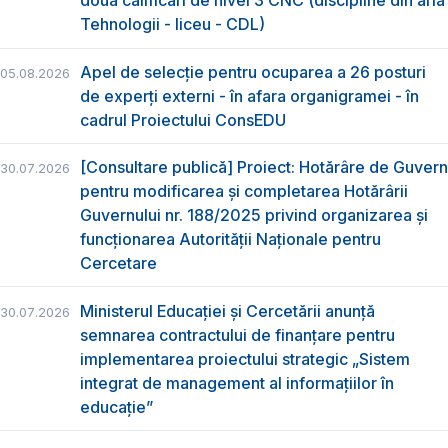
două calificări de nivel 3 CNC (discipline din aria
Tehnologii - liceu - CDL)
Apel de selecție pentru ocuparea a 26 posturi
05.08.2026
de experți externi - în afara organigramei - în
cadrul Proiectului ConsEDU
[Consultare publică] Proiect: Hotărâre de Guvern
30.07.2026
pentru modificarea și completarea Hotărârii
Guvernului nr. 188/2025 privind organizarea şi
funcţionarea Autorităţii Naţionale pentru
Cercetare
Ministerul Educației și Cercetării anunță
30.07.2026
semnarea contractului de finanțare pentru
implementarea proiectului strategic „Sistem
integrat de management al informațiilor în
educație”