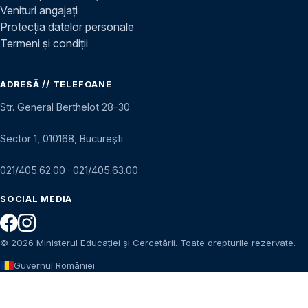
Venituri angajați
Protecția datelor personale
Termeni și condiții
ADRESĂ // TELEFOANE
Str. General Berthelot 28–30
Sector 1, 010168, București
021/405.62.00
·
021/405.63.00
SOCIAL MEDIA
© 2026 Ministerul Educației și Cercetării. Toate drepturile rezervate.
Guvernul României