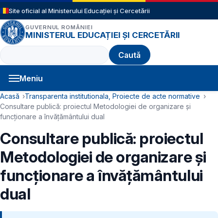
Sari la conținutul principal
Site oficial al Ministerului Educației și Cercetării
GUVERNUL ROMÂNIEI
MINISTERUL EDUCAȚIEI ȘI CERCETĂRII
Caută
Meniu
Navigație principală
Cale de navigare
Acasă
Transparenta institutionala, Proiecte de acte normative
Consultare publică: proiectul Metodologiei de organizare și
funcționare a învățământului dual
Consultare publică: proiectul
Metodologiei de organizare și
funcționare a învățământului
dual