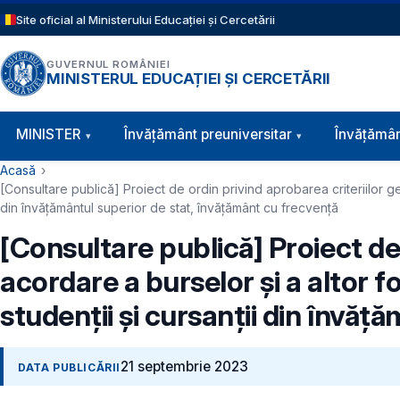
Sari la conținutul principal
Site oficial al Ministerului Educației și Cercetării
GUVERNUL ROMÂNIEI
MINISTERUL EDUCAȚIEI ȘI CERCETĂRII
Navigație principală
MINISTER
Învăţământ preuniversitar
Învățămân
Cale de navigare
Acasă
[Consultare publică] Proiect de ordin privind aprobarea criteriilor ge
din învățământul superior de stat, învățământ cu frecvență
[Consultare publică] Proiect de
acordare a burselor și a altor f
studenții și cursanții din învă
21 septembrie 2023
DATA PUBLICĂRII