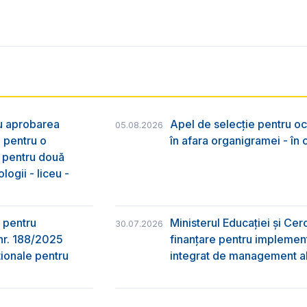
ru aprobarea
Apel de selecție pentru oc
05.08.2026
e pentru o
în afara organigramei - în
& pentru două
logii - liceu -
 pentru
Ministerul Educației și Ce
30.07.2026
nr. 188/2025
finanțare pentru implement
ţionale pentru
integrat de management al 