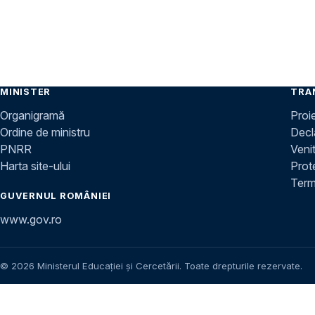
MINISTER
TRA
Organigramă
Proi
Ordine de ministru
Decla
PNRR
Venit
Harta site-ului
Prot
Terme
GUVERNUL ROMÂNIEI
www.gov.ro
© 2026 Ministerul Educației și Cercetării. Toate drepturile rezervate.