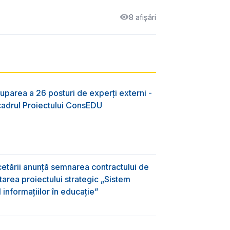
8 afișări
uparea a 26 posturi de experți externi -
 cadrul Proiectului ConsEDU
rcetării anunță semnarea contractului de
area proiectului strategic „Sistem
informațiilor în educație”