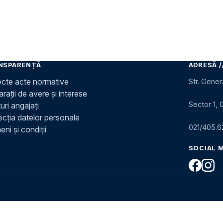
NSPARENȚĂ
ADRESĂ /
ecte acte normative
Str. Gener
rații de avere și interese
Sector 1, 
uri angajați
ecția datelor personale
021/405.6
ni și condiții
SOCIAL 