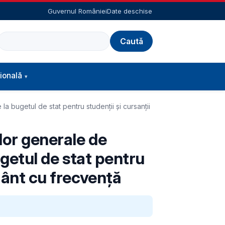
Guvernul României
Date deschise
Caută
ională
la bugetul de stat pentru studenții și cursanții
ilor generale de
ugetul de stat pentru
ământ cu frecvență