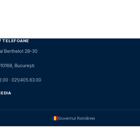
/ TELEFOANE
al Berthelot 28–30
010168, București
2.00
·
021/405.63.00
MEDIA
Guvernul României