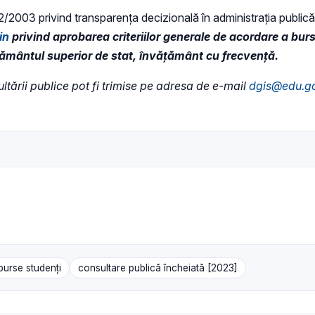
 52/2003 privind transparenţa decizională în administraţia publică,
in
privind aprobarea criteriilor generale de acordare a burse
vățământul superior de stat, învățământ cu frecvență.
ultării publice pot fi trimise pe adresa de e-mail
dgis@edu.go
burse studenți
consultare publică încheiată [2023]