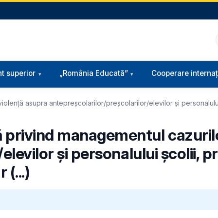
t superior
„România Educată”
Cooperare internaț
nță asupra antepreșcolarilor/preșcolarilor/elevilor și personalului șco
 privind managementul cazurilo
levilor și personalului școlii, p
(...)