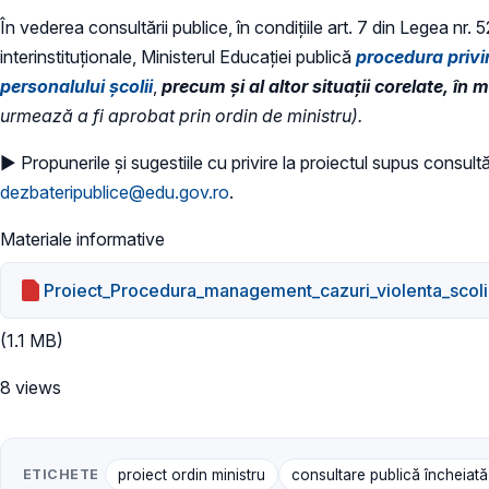
În vederea consultării publice, în condiţiile art. 7 din Legea nr.
interinstituționale, Ministerul Educaţiei publică
procedura privi
personalului școlii
,
precum și al altor situații corelate, în 
urmează a fi aprobat prin ordin de ministru).
► Propunerile și sugestiile cu privire la proiectul supus consultăr
dezbateripublice@edu.gov.ro
.
Materiale informative
Proiect_Procedura_management_cazuri_violenta_scoli
(1.1 MB)
8 views
ETICHETE
proiect ordin ministru
consultare publică încheiat