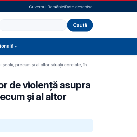
Guvernul României
Date deschise
Caută
ională
lii, precum și al altor situații corelate, în
r de violență asupra
recum și al altor