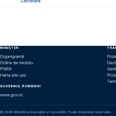
Cercetare
MINISTER
TRA
Organigramă
Proi
Ordine de ministru
Decla
PNRR
Venit
Harta site-ului
Prot
Terme
GUVERNUL ROMÂNIEI
www.gov.ro
© 2026 Ministerul Educației și Cercetării. Toate drepturile rezervate.