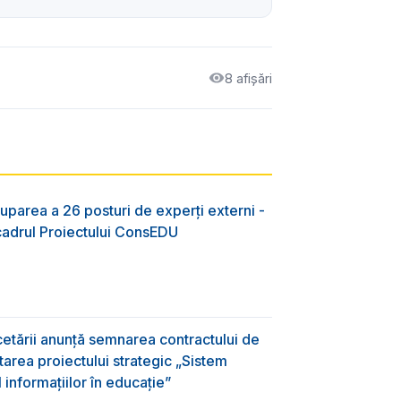
8 afișări
uparea a 26 posturi de experți externi -
 cadrul Proiectului ConsEDU
rcetării anunță semnarea contractului de
area proiectului strategic „Sistem
informațiilor în educație”