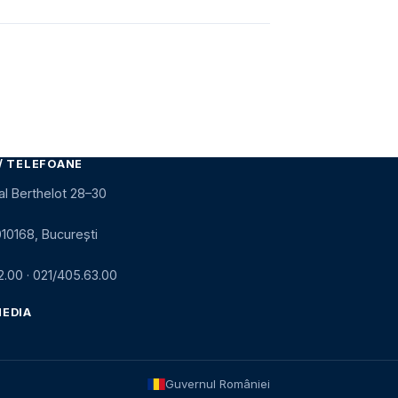
/ TELEFOANE
al Berthelot 28–30
010168, București
2.00
·
021/405.63.00
MEDIA
Guvernul României