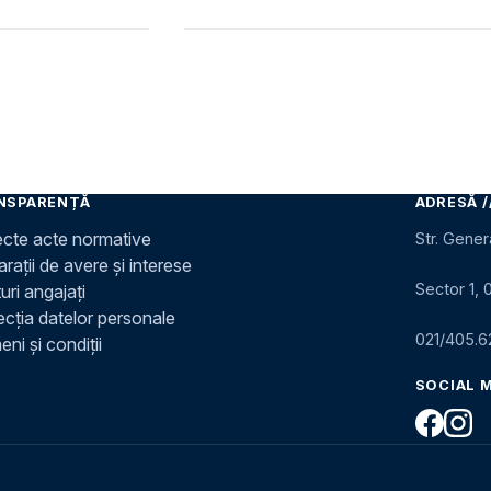
NSPARENȚĂ
ADRESĂ /
ecte acte normative
Str. Gener
rații de avere și interese
Sector 1, 
uri angajați
ecția datelor personale
021/405.6
ni și condiții
SOCIAL 