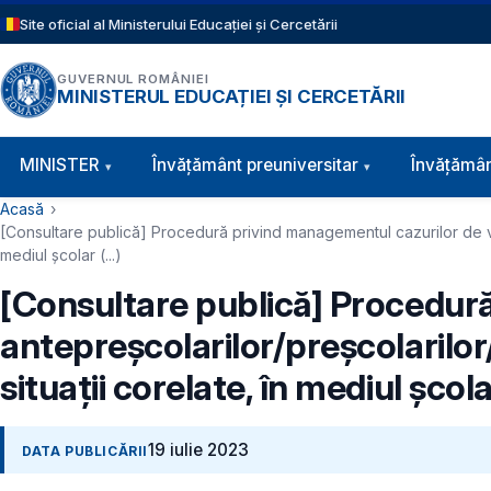
Sari la conținutul principal
Site oficial al Ministerului Educației și Cercetării
GUVERNUL ROMÂNIEI
MINISTERUL EDUCAȚIEI ȘI CERCETĂRII
Navigație principală
MINISTER
Învăţământ preuniversitar
Învățămân
Cale de navigare
Acasă
[Consultare publică] Procedură privind managementul cazurilor de viole
mediul școlar (...)
[Consultare publică] Procedură
antepreșcolarilor/preșcolarilor/e
situații corelate, în mediul școlar 
19 iulie 2023
DATA PUBLICĂRII