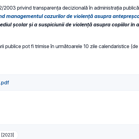
 52/2003 privind transparenţa decizională în administraţia publică,
nd managementul cazurilor de violență asupra antepreșcolar
mediul școlar și a suspiciunii de violență asupra copiilor în
ii publice pot fi trimise în următoarele 10 zile calendaristice (de
.pdf
ă [2023]