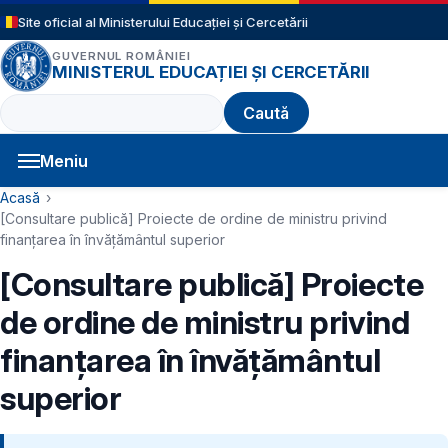
Sari la conținutul principal
Site oficial al Ministerului Educației și Cercetării
GUVERNUL ROMÂNIEI
MINISTERUL EDUCAȚIEI ȘI CERCETĂRII
Caută
Meniu
Navigație principală
Cale de navigare
Acasă
[Consultare publică] Proiecte de ordine de ministru privind
finanțarea în învățământul superior
[Consultare publică] Proiecte
de ordine de ministru privind
finanțarea în învățământul
superior