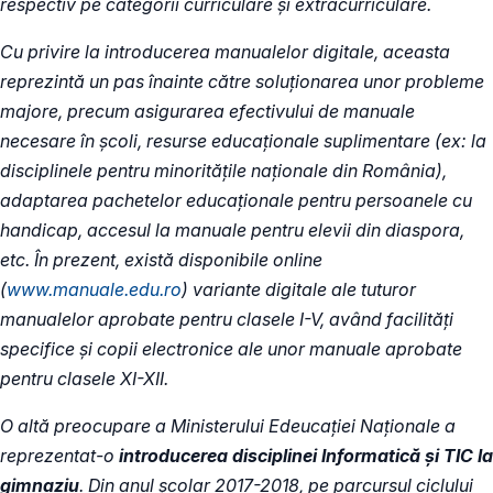
respectiv pe categorii curriculare și extracurriculare.
Cu privire la introducerea manualelor digitale, aceasta
reprezintă un pas înainte către soluționarea unor probleme
majore, precum asigurarea efectivului de manuale
necesare în școli, resurse educaționale suplimentare (ex: la
disciplinele pentru minoritățile naționale din România),
adaptarea pachetelor educaționale pentru persoanele cu
handicap, accesul la manuale pentru elevii din diaspora,
etc. În prezent, există disponibile online
(
www.manuale.edu.ro
) variante digitale ale tuturor
manualelor aprobate pentru clasele I-V, având facilități
specifice și copii electronice ale unor manuale aprobate
pentru clasele XI-XII.
O altă preocupare a Ministerului Edeucației Naționale a
reprezentat-o
introducerea disciplinei Informatică și TIC la
gimnaziu
. Din anul școlar 2017-2018, pe parcursul ciclului