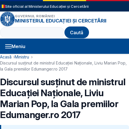
Sari la conținutul principal
Site oficial al Ministerului Educației și Cercetării
GUVERNUL ROMÂNIEI
MINISTERUL EDUCAȚIEI ȘI CERCETĂRII
Caută
Meniu
Navigație principală
Cale de navigare
Acasă
Ministru
Discursul susținut de ministrul Educației Naționale, Liviu Marian Pop,
la Gala premiilor Edumanger.ro 2017
Discursul susținut de ministrul
Educației Naționale, Liviu
Marian Pop, la Gala premiilor
Edumanger.ro 2017