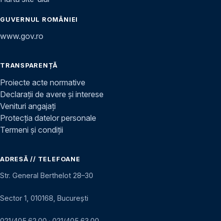
GUVERNUL ROMÂNIEI
www.gov.ro
TRANSPARENȚĂ
Proiecte acte normative
Declarații de avere și interese
Venituri angajați
Protecția datelor personale
Termeni și condiții
ADRESĂ // TELEFOANE
Str. General Berthelot 28–30
Sector 1, 010168, București
021/405.62.00
·
021/405.63.00