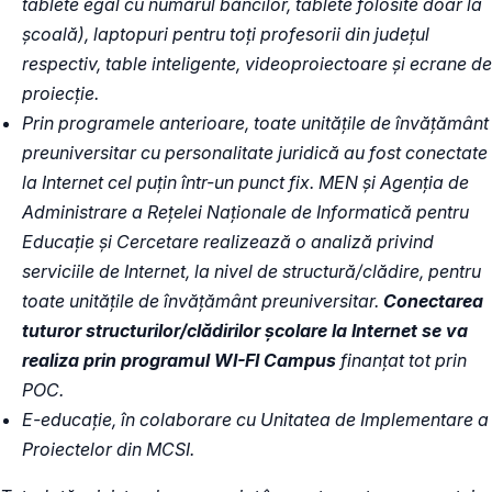
tablete egal cu numărul băncilor, tablete folosite doar la
școală), laptopuri pentru toți profesorii din județul
respectiv, table inteligente, videoproiectoare și ecrane de
proiecție.
Prin programele anterioare, toate unitățile de învățământ
preuniversitar cu personalitate juridică au fost conectate
la Internet cel puțin într-un punct fix. MEN și Agenția de
Administrare a Rețelei Naționale de Informatică pentru
Educație și Cercetare realizează o analiză privind
serviciile de Internet, la nivel de structură/clădire, pentru
toate unitățile de învățământ preuniversitar.
Conectarea
tuturor structurilor/clădirilor școlare la Internet se va
realiza prin programul WI-FI Campus
finanțat tot prin
POC.
E-educație, în colaborare cu Unitatea de Implementare a
Proiectelor din MCSI.