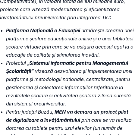
Competitivitate), în valoare totală de 100 milioane euro,
proiecte care vizează modernizarea și eficientizarea
învățământului preuniversitar prin integrarea TIC:
Platforma Națională a Educației
urmărește crearea unei
platforme școlare educaționale online și a unei biblioteci
școlare virtuale prin care se va asigura accesul egal la o
educație de calitate și stimularea inovării.
Proiectul „
Sistemul informatic pentru Managementul
Școlarității”
vizează dezvoltarea și implementarea unei
platforme și metodologii naționale, centralizate, pentru
gestionarea și colectarea informațiilor referitoare la
rezultatele școlare și activitatea școlară zilnică curentă
din sistemul preuniversitar.
Pentru județul Buzău,
MEN va demara un proiect pilot
de digitalizare a învățământului
prin care se va realiza
dotarea cu tablete pentru uzul elevilor (un număr de