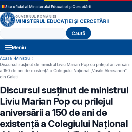
Sari la conținutul principal
Site oficial al Ministerului Educației și Cercetării
GUVERNUL ROMÂNIEI
MINISTERUL EDUCAȚIEI ȘI CERCETĂRII
Caută
Meniu
Navigație principală
Cale de navigare
Acasă
Ministru
Discursul susținut de ministrul Liviu Marian Pop cu prilejul aniversării
a 150 de ani de existență a Colegiului Național „Vasile Alecsandri”
din Galați
Discursul susținut de ministrul
Liviu Marian Pop cu prilejul
aniversării a 150 de ani de
existență a Colegiului Național