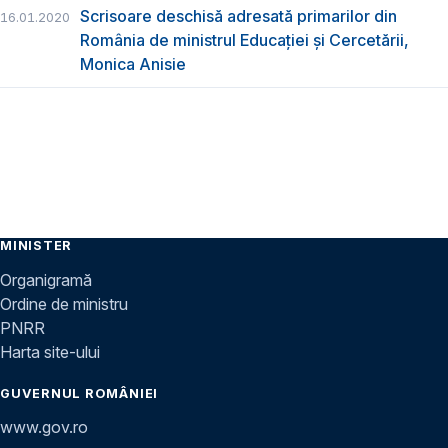
Scrisoare deschisă adresată primarilor din
16.01.2020
România de ministrul Educației și Cercetării,
Monica Anisie
MINISTER
Organigramă
Ordine de ministru
PNRR
Harta site-ului
GUVERNUL ROMÂNIEI
www.gov.ro