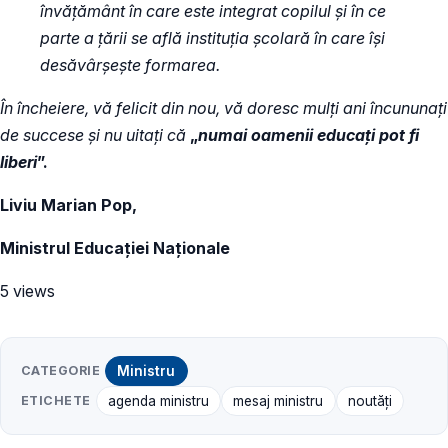
învățământ în care este integrat copilul și în ce
parte a țării se află instituția școlară în care își
desăvârșește formarea.
În încheiere, vă felicit din nou, vă doresc mulți ani încununați
de succese și nu uitați că
„
numai oamenii educați pot fi
liberi
”.
Liviu Marian Pop,
Ministrul Educației Naționale
5 views
CATEGORIE
Ministru
ETICHETE
agenda ministru
mesaj ministru
noutăți