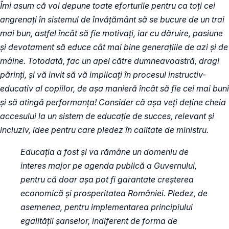
Îmi asum că voi depune toate eforturile pentru ca toți cei
angrenați în sistemul de învățământ să se bucure de un trai
mai bun, astfel încât să fie motivați, iar cu dăruire, pasiune
și devotament să educe cât mai bine generațiile de azi și de
mâine. Totodată, fac un apel către dumneavoastră, dragi
părinți, și vă invit să vă implicați în procesul instructiv-
educativ al copiilor, de așa manieră încât să fie cei mai buni
și să atingă performanța! Consider că așa veți deține cheia
accesului la un sistem de educație de succes, relevant și
incluziv, idee pentru care pledez în calitate de ministru.
Educația a fost și va rămâne un domeniu de
interes major pe agenda publică a Guvernului,
pentru că doar așa pot fi garantate creșterea
economică și prosperitatea României. Pledez, de
asemenea, pentru implementarea principiului
egalității șanselor, indiferent de forma de