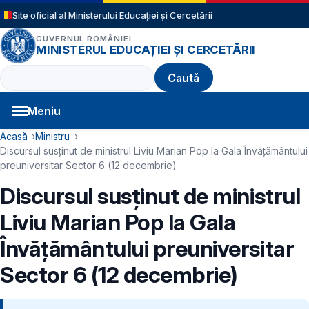
Sari la conținutul principal
Site oficial al Ministerului Educației și Cercetării
GUVERNUL ROMÂNIEI
MINISTERUL EDUCAȚIEI ȘI CERCETĂRII
Caută
Meniu
Navigație principală
Cale de navigare
Acasă
Ministru
Discursul susținut de ministrul Liviu Marian Pop la Gala Învățământului
preuniversitar Sector 6 (12 decembrie)
Discursul susținut de ministrul
Liviu Marian Pop la Gala
Învățământului preuniversitar
Sector 6 (12 decembrie)