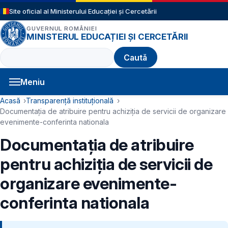
Sari la conținutul principal
Site oficial al Ministerului Educației și Cercetării
GUVERNUL ROMÂNIEI
MINISTERUL EDUCAȚIEI ȘI CERCETĂRII
Caută
Meniu
Navigație principală
Cale de navigare
Acasă
Transparență instituțională
Documentaţia de atribuire pentru achiziţia de servicii de organizare
evenimente-conferinta nationala
Documentaţia de atribuire
pentru achiziţia de servicii de
organizare evenimente-
conferinta nationala