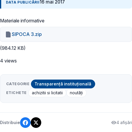
16 mai 2017
DATA PUBLICĂRII
Materiale informative
SIPOCA 3.zip
(984.12 KB)
4 views
CATEGORIE
Transparență instituțională
ETICHETE
achizitii si licitatii
noutăți
4 afișări
Distribuie