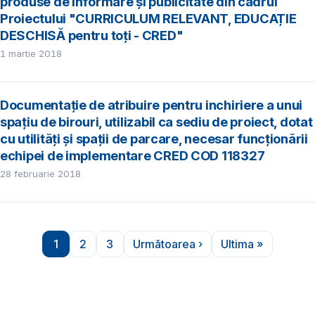
produse de informare și publicitate din cadrul
Proiectului "CURRICULUM RELEVANT, EDUCAȚIE
DESCHISĂ pentru toți - CRED"
1 martie 2018
Documentație de atribuire pentru inchiriere a unui
spațiu de birouri, utilizabil ca sediu de proiect, dotat
cu utilități și spații de parcare, necesar funcționării
echipei de implementare CRED COD 118327
28 februarie 2018
Paginare
1
2
3
Următoarea ›
Ultima »
Pagina
Pagina
Pagina
Pagina următoare
Ultima pagină