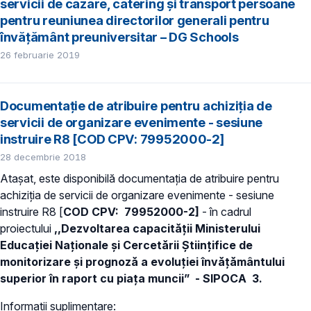
servicii de cazare, catering și transport persoane
pentru reuniunea directorilor generali pentru
învățământ preuniversitar – DG Schools
26 februarie 2019
Documentație de atribuire pentru achiziţia de
servicii de organizare evenimente - sesiune
instruire R8 [COD CPV: 79952000-2]
28 decembrie 2018
Atașat, este disponibilă documentația de atribuire pentru
achiziţia de servicii de organizare evenimente - sesiune
instruire R8 [
COD CPV:
79952000-2]
- în cadrul
proiectului
,,Dezvoltarea capacității Ministerului
Educației Naționale și Cercetării Științifice de
monitorizare și prognoză a evoluției învățământului
superior în raport cu piața muncii” - SIPOCA 3.
Informații suplimentare: