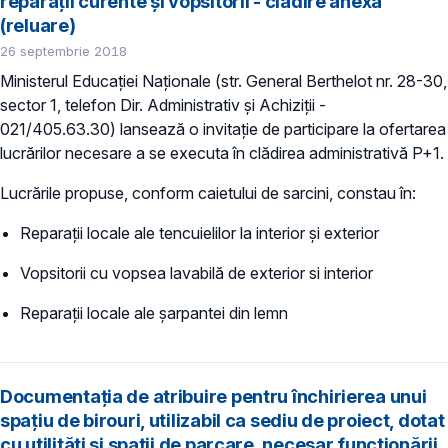
reparații curente și vopsitorii - clădire anexă
(reluare)
26 septembrie 2018
Ministerul Educației Naționale (str. General Berthelot nr. 28-30,
sector 1, telefon Dir. Administrativ și Achiziții -
021/405.63.30) lansează o invitație de participare la ofertarea
lucrărilor necesare a se executa în clădirea administrativă P+1.
Lucrările propuse, conform caietului de sarcini, constau în:
Reparații locale ale tencuielilor la interior și exterior
Vopsitorii cu vopsea lavabilă de exterior si interior
Reparații locale ale șarpantei din lemn
Documentația de atribuire pentru închirierea unui
spațiu de birouri, utilizabil ca sediu de proiect, dotat
cu utilități și spații de parcare, necesar funcționării