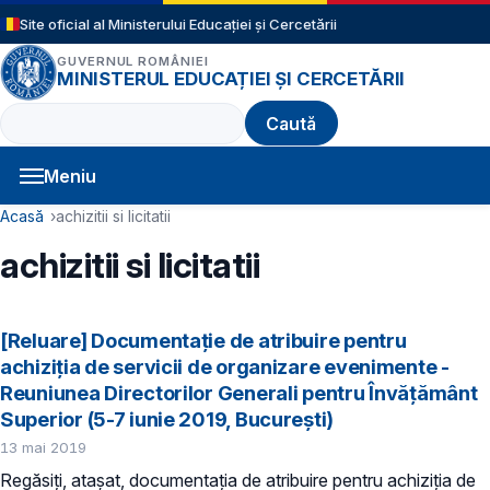
Sari la conținutul principal
Site oficial al Ministerului Educației și Cercetării
GUVERNUL ROMÂNIEI
MINISTERUL EDUCAȚIEI ȘI CERCETĂRII
Caută
Meniu
Navigație principală
Cale de navigare
Acasă
achizitii si licitatii
achizitii si licitatii
[Reluare] Documentație de atribuire pentru
achiziţia de servicii de organizare evenimente -
Reuniunea Directorilor Generali pentru Învățământ
Superior (5-7 iunie 2019, București)
13 mai 2019
Regăsiți, atașat, documentația de atribuire pentru achiziţia de