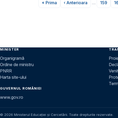
Paginare
« Prima
‹ Anterioara
…
159
1
Prima pagină
Pagina anterioară
Pagina
MINISTER
TRA
Organigramă
Proi
Ordine de ministru
Decla
PNRR
Venit
Harta site-ului
Prot
Terme
GUVERNUL ROMÂNIEI
www.gov.ro
© 2026 Ministerul Educației și Cercetării. Toate drepturile rezervate.