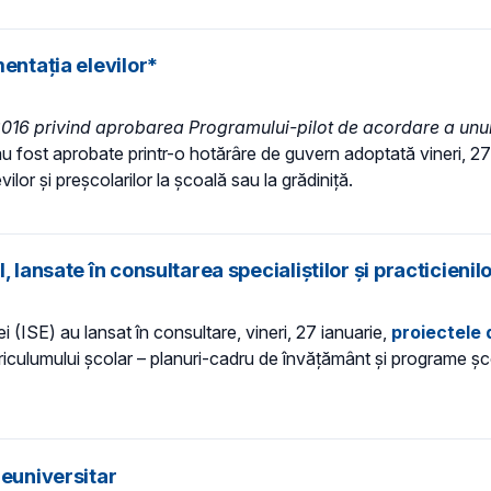
entația elevilor*
016 privind aprobarea Programului-pilot de acordare a unui 
u fost aprobate printr-o hotărâre de guvern adoptată vineri, 27
ilor și preșcolarilor la școală sau la grădiniță.
 lansate în consultarea specialiștilor și practicienil
ei (ISE) au lansat în consultare, vineri, 27 ianuarie,
proiectele 
culumului şcolar – planuri-cadru de învăţământ şi programe şcol
reuniversitar