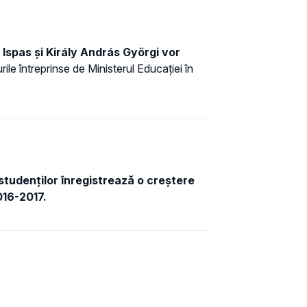
 Ispas și
Király András Györgi vor
ile întreprinse de Ministerul Educației în
 studenților înregistrează o creștere
016-2017.