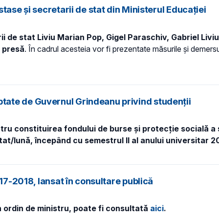
ase și secretarii de stat din Ministerul Educației
ii de stat
Liviu Marian Pop
, Gigel Paraschiv, Gabriel Liviu
e presă
. În cadrul acesteia vor fi prezentate măsurile și demersur
ate de Guvernul Grindeanu privind studenții
tru constituirea fondului de burse și protecție socială a
tat/lună, începând cu semestrul II al anului universitar 2
017-2018, lansat în consultare publică
 ordin de ministru, poate fi consultată
aici
.