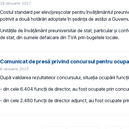
18 ianuarie 2017
Costul standard per elev/preșcolar pentru învăţământul preunivers
potrivit a două hotărâri adoptate în ședința de astăzi a Guvernu
Unităţile de învăţământ preuniversitar de stat, particular şi con
de stat, din sumele defalcare din TVA prin bugetele locale.
Comunicat de presă privind concursul pentru ocupare
9 ianuarie 2017
După validarea rezultatelor concursului, situaţia ocupării funcţiil
- din cele 6.404 funcţii de director, au fost ocupate prin con
- din cele 2.480 funcţii de director adjunct, au fost ocupate p