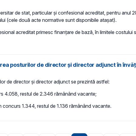
itar de stat, particular şi confesional acreditat, pentru anul 20
lui (cele două acte normative sunt disponibile atașat).
fesional acreditat primesc finanţare de bază, în limitele costului
a posturilor de director şi director adjunct în învă
or de director şi director adjunct se prezintă astfel:
curs 4.058, restul de 2.346 rămânând vacante;
rin concurs 1.344, restul de 1.136 rămânând vacante.