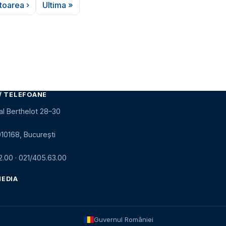
toarea ›
Ultima »
Pagina următoare
Ultima pagină
/ TELEFOANE
al Berthelot 28–30
010168, București
2.00
·
021/405.63.00
MEDIA
Guvernul României