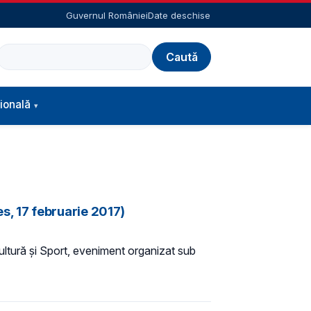
Guvernul României
Date deschise
Caută
ională
es, 17 februarie 2017)
Cultură și Sport, eveniment organizat sub