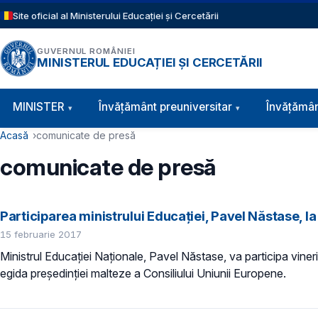
Sari la conținutul principal
Site oficial al Ministerului Educației și Cercetării
GUVERNUL ROMÂNIEI
MINISTERUL EDUCAȚIEI ȘI CERCETĂRII
Navigație principală
MINISTER
Învăţământ preuniversitar
Învățămân
Cale de navigare
Acasă
comunicate de presă
comunicate de presă
Participarea ministrului Educației, Pavel Năstase, la 
15 februarie 2017
Ministrul Educației Naționale, Pavel Năstase, va participa vineri
egida președinției malteze a Consiliului Uniunii Europene.