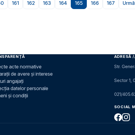
60
161
162
163
164
165
166
167
Urmă
Pagina
Pagina
Pagina
Pagina
Pagina
Pagina
Pagina
Pagina
NSPARENȚĂ
ADRESĂ /
ecte acte normative
Str. Gener
rații de avere și interese
Sector 1, 
uri angajați
ecția datelor personale
021/405.6
ni și condiții
SOCIAL 