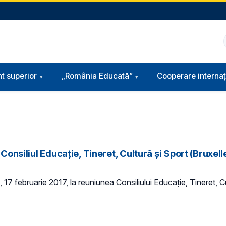
t superior
„România Educată”
Cooperare internaț
Consiliul Educație, Tineret, Cultură şi Sport (Bruxell
, 17 februarie 2017, la reuniunea Consiliului Educație, Tineret, 