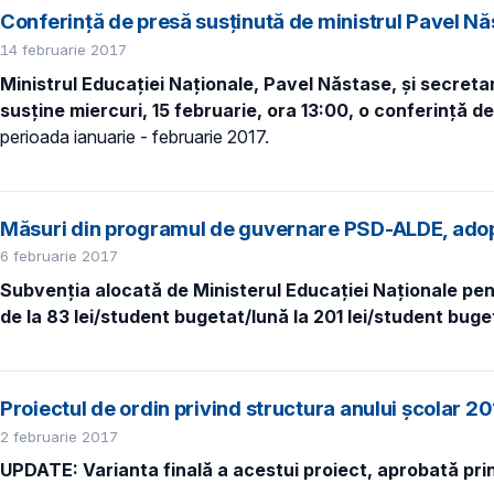
Conferință de presă susținută de ministrul Pavel Năst
14 februarie 2017
Ministrul Educa
ției Naționale, Pavel Năstase, și
secretar
susține miercuri, 15 februarie, ora 13:00, o conferință d
perioada ianuarie - februarie 2017.
Măsuri din programul de guvernare PSD-ALDE, adopt
6 februarie 2017
Subven
ția alocată de
Ministerul Educației Naționale pen
de la
83 lei/student bugetat/lună la 201 lei/student buge
Proiectul de ordin privind structura anului școlar 2
2 februarie 2017
UPDATE: Varianta finală a acestui proiect, aprobată prin