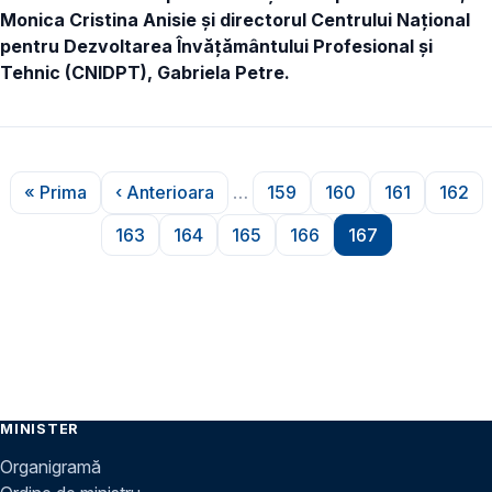
Monica Cristina Anisie şi directorul Centrului Naţional
pentru Dezvoltarea Învăţământului Profesional şi
Tehnic (CNIDPT), Gabriela Petre.
Paginare
« Prima
‹ Anterioara
…
159
160
161
162
Prima pagină
Pagina anterioară
Pagina
Pagina
Pagina
Pagi
163
164
165
166
167
Pagina
Pagina
Pagina
Pagina
Pagina
MINISTER
Organigramă