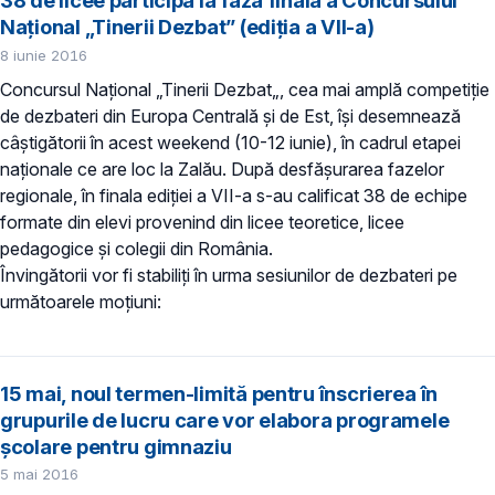
38 de licee participă la faza finală a Concursului
Naţional „Tinerii Dezbat” (ediţia a VII-a)
8 iunie 2016
Concursul Naţional „Tinerii Dezbat„, cea mai amplă competiţie
de dezbateri din Europa Centrală şi de Est, îşi desemnează
câştigătorii în acest weekend (10-12 iunie), în cadrul etapei
naţionale ce are loc la Zalău. După desfăşurarea fazelor
regionale, în finala ediţiei a VII-a s-au calificat 38 de echipe
formate din elevi provenind din licee teoretice, licee
pedagogice şi colegii din România.
Învingătorii vor fi stabiliţi în urma sesiunilor de dezbateri pe
următoarele moţiuni:
15 mai, noul termen-limită pentru înscrierea în
grupurile de lucru care vor elabora programele
şcolare pentru gimnaziu
5 mai 2016