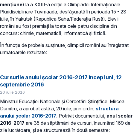
menţiune
) la a XXIII-a ediţie a Olimpiadei Internaţionale
Pluridisciplinare Tuymaada, desfăşurată în perioada 15 - 23
iulie, în Yakutsk (Republica Saha/Federaţia Rusă). Elevii
români au fost premiaţi la toate cele patru discipline din
concurs: chimie, matematică, informatică şi fizică.
În funcţie de probele susţinute, olimpicii români au înregistrat
următoarele rezultate:
Cursurile anului şcolar 2016-2017 încep luni, 12
septembrie 2016
20 iulie 2016
Ministrul Educaţiei Naţionale şi Cercetării Ştiinţifice, Mircea
Dumitru, a aprobat astăzi, 20 iulie, prin ordin,
structura
anului şcolar 2016-2017
. Potrivit documentului,
anul şcolar
2016-2017
are 35 de săptămâni de cursuri, însumând 169 de
zile lucrătoare, şi se structurează în două semestre: