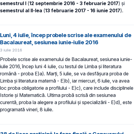
semestrul I
(
12 septembrie 2016 - 3 februarie 2017
) şi
semestrul al II-lea
(
13 februarie 2017 - 16 iunie 2017
).
Luni, 4 iulie, încep probele scrise ale examenului de
Bacalaureat, sesiunea iunie-iulie 2016
3 iulie 2016
Probele scrise ale examenului de Bacalaureat, sesiunea iunie-
iulie 2016, încep luni 4 iulie, cu testul de Limba şi literatura
română - proba E)a). Marţi, 5 iulie, se va desfăşura proba de
Limba şi literatura maternă - E)b), iar miercuri, 6 iulie, va avea
loc proba obligatorie a profilului - E)c), care include disciplinele
Istorie şi Matematică. Ultima probă scrisă din sesiunea
curentă, proba la alegere a profilului şi specializării - E)d), este
programată vineri, 8 iulie.