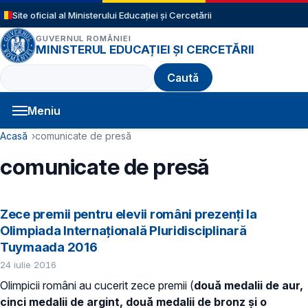
Sari la conținutul principal
Site oficial al Ministerului Educației și Cercetării
GUVERNUL ROMÂNIEI
MINISTERUL EDUCAȚIEI ȘI CERCETĂRII
Caută
Meniu
Navigație principală
Cale de navigare
Acasă
comunicate de presă
comunicate de presă
Zece premii pentru elevii români prezenţi la
Olimpiada Internaţională Pluridisciplinară
Tuymaada 2016
24 iulie 2016
Olimpicii români au cucerit zece premii (
două medalii de aur,
cinci medalii de argint, două medalii de bronz şi o