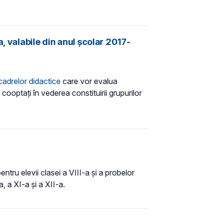
, valabile din anul şcolar 2017-
cadrelor didactice
care vor evalua
cooptaţi în vederea constituirii grupurilor
entru elevii clasei a VIII-a și a probelor
, a XI-a şi a XII-a.