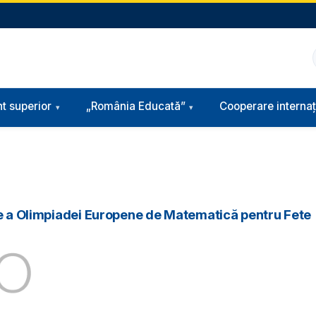
t superior
„România Educată”
Cooperare internaț
ţie a Olimpiadei Europene de Matematică pentru Fete