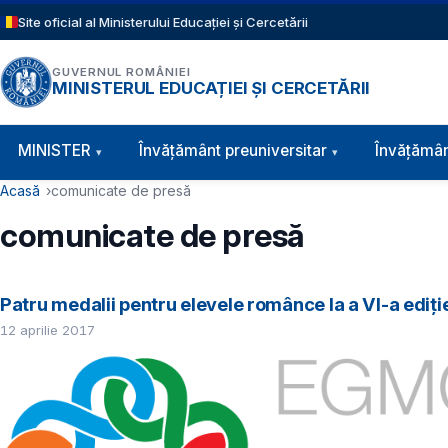
Sari la conținutul principal
Site oficial al Ministerului Educației și Cercetării
GUVERNUL ROMÂNIEI
MINISTERUL EDUCAȚIEI ȘI CERCETĂRII
Navigație principală
MINISTER
Învăţământ preuniversitar
Învățămân
Cale de navigare
Acasă
comunicate de presă
comunicate de presă
Patru medalii pentru elevele românce la a VI-a edi
12 aprilie 2017