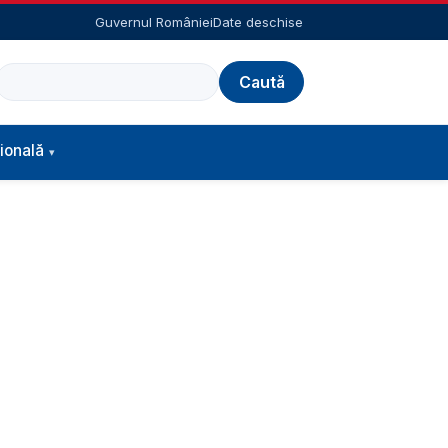
Guvernul României
Date deschise
Caută
ională