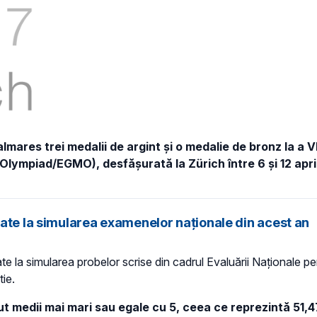
almares trei medalii de argint
și o medalie de bronz la a V
 Olympiad/EGMO), desfășurată la
Zürich între 6 și 12 apri
ate la simularea examenelor naționale din acest an
ate la simularea probelor scrise din cadrul Evaluării Naţionale pen
ie.
ut medii mai mari sau egale cu 5
, ceea ce reprezintă
51,4