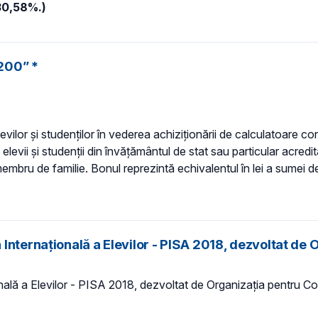
(30,58%.)
200” *
ilor şi studenţilor în vederea achiziţionării de calculatoare co
levii şi studenţii din învăţământul de stat sau particular acredit
embru de familie. Bonul reprezintă echivalentul în lei a sumei de
Internațională a Elevilor - PISA 2018, dezvoltat de
nală a Elevilor - PISA 2018, dezvoltat de Organizația pentru 