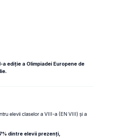
I-a ediție a
Olimpiadei Europene de
lie.
tru elevii claselor a VIII-a (EN VIII) și a
7% dintre elevii prezenți,