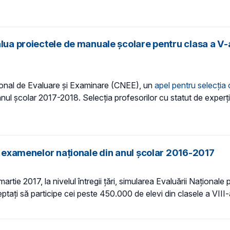
lua proiectele de manuale şcolare pentru clasa a V-a
ţional de Evaluare şi Examinare (CNEE), un
apel pentru selecţia 
nul şcolar 2017-2018. Selecţia profesorilor cu statut de experţi 
le examenelor naționale din anul școlar 2016-2017
tie 2017, la nivelul întregii țări, simularea Evaluării Naționale p
tați să participe cei peste 450.000 de elevi din clasele a VIII-a