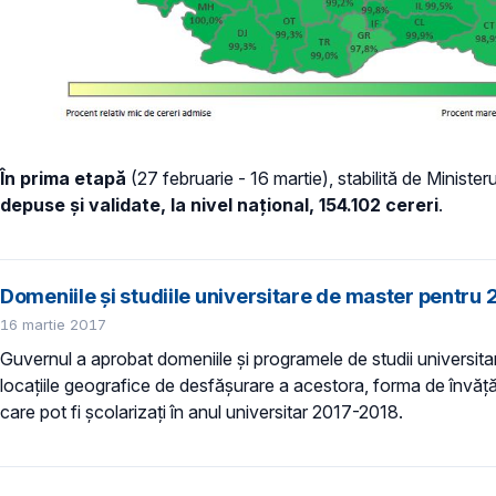
În prima etapă
(27 februarie - 16 martie), stabilită de Ministe
depuse
și validate
, la nivel naţional, 154.102 cereri
.
Domeniile și studiile universitare de master pentr
16 martie 2017
Guvernul a aprobat domeniile și programele de studii universitare
locațiile geografice de desfășurare a acestora, forma de învăță
care pot fi școlarizați în anul universitar 2017-2018.