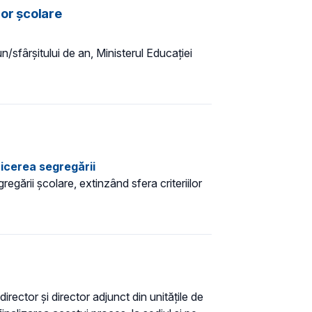
lor școlare
n/sfârșitului de an, Ministerul Educației
zicerea segregării
gării şcolare, extinzând sfera criteriilor
irector și director adjunct din unitățile de