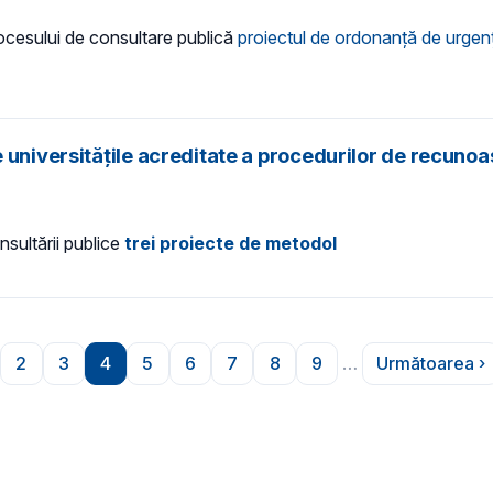
procesului de consultare publică
proiectul de ordonanță de urgen
universitățile acreditate a procedurilor de recunoașt
nsultării publice
trei proiecte de metodol
2
3
4
5
6
7
8
9
…
Următoarea ›
ioară
gina
Pagina
Pagina
Pagina
Pagina
Pagina
Pagina
Pagina
Pagina
Pagina