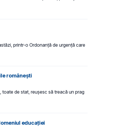
astăzi, printr-o Ordonanță de urgență care
ile românești
), toate de stat, reuşesc să treacă un prag
domeniul educației