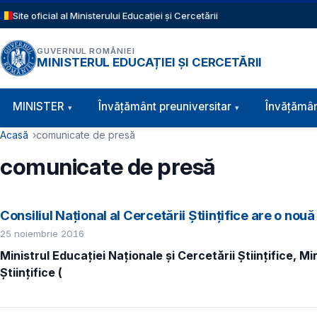
Sari la conținutul principal
Site oficial al Ministerului Educației și Cercetării
GUVERNUL ROMÂNIEI
MINISTERUL EDUCAȚIEI ȘI CERCETĂRII
Navigație principală
MINISTER
Învăţământ preuniversitar
Învățămân
Cale de navigare
Acasă
comunicate de presă
comunicate de presă
Consiliul Naţional al Cercetării Ştiinţifice are o n
25 noiembrie 2016
Ministrul Educației Naționale și Cercetării Științifice, M
Ştiinţifice
(