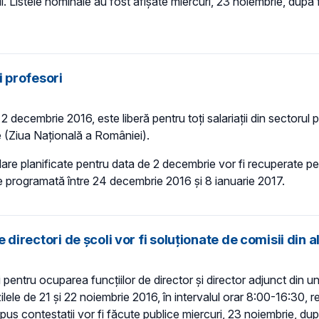
i. Listele nominale au fost afișate miercuri, 23 noiembrie, după f
i profesori
2 decembrie 2016, este liberă pentru toți salariații din sectorul
e (Ziua Națională a României).
colare planificate pentru data de 2 decembrie vor fi recuperate p
te programată între 24 decembrie 2016 și 8 ianuarie 2017.
e directori de școli vor fi soluționate de comisii din a
pentru ocuparea funcțiilor de director și director adjunct din un
lele de 21 şi 22 noiembrie 2016, în intervalul orar 8:00-16:30, r
pus contestații vor fi făcute publice miercuri, 23 noiembrie, după