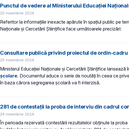
Punctul de vedere al Ministerului Educației Naționale
25 noiembrie 2016
Referitor la informațiile inexacte apărute în spațiul public pe te
Naționale și Cercetării Științifice face următoarele precizări:
Consultare publică privind proiectul de ordin-cadru
25 noiembrie 2016
Ministerul Educației Naționale și Cercetării Științifice lansează
şcolare
. Documentul aduce o serie de noutăţi în ceea ce priveș
în baza cărora segregarea şcolară va fi interzisă.
281 de contestații la proba de interviu din cadrul co
24 noiembrie 2016
În perioada rezervată contestării rezultatelor obținute la proba 