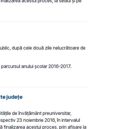
inalizarea acestui proces, la sediul şi pe
 public, după cele două zile nelucrătoare de
e parcursul anului școlar 2016-2017.
lte județe
itățile de învățământ preuniversitar,
espectiv 23 noiembrie 2016, în intervalul
 finalizarea acestui proces, prin afişare la