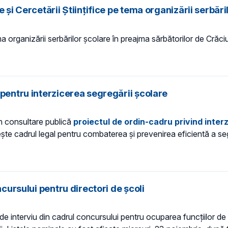
 și Cercetării Științifice pe tema organizării serbări
ma organizării serbărilor școlare în preajma sărbătorilor de Crăciu
 pentru interzicerea segregării şcolare
 în consultare publică
proiectul
de
ordin-cadru privind inter
te cadrul legal pentru combaterea şi prevenirea eficientă a segre
ncursului pentru directori de școli
de interviu din cadrul concursului pentru ocuparea funcțiilor de d