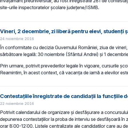
învățământ preuniversitar, au fost înregistrate 281 de contestați
site-urile inspectoratelor școlare județene/ISMB.
Vineri, 2 decembrie, zi liberă pentru elevi, studenți ș
24 noiembrie 2016
În conformitate cu decizia Guvernului României, ziua de vineri, 
sărbătoare legală: 30 noiembrie (Sfântul Andrei) şi 1 decembri
Prin urmare, potrivit prevederilor legale în vigoare, cursurile ș
Reamintim, în acest context, că vacanța de iarnă a elevilor es
Contestațiile înregistrate de candidații la funcțiile d
22 noiembrie 2016
Potrivit calendarului de organizare și desfășurare a concursului 
depunerea contestaţiilor la proba de interviu se desfășoară în zi
orar 8:00-12:00. Listele centralizate ale candidaților care au de