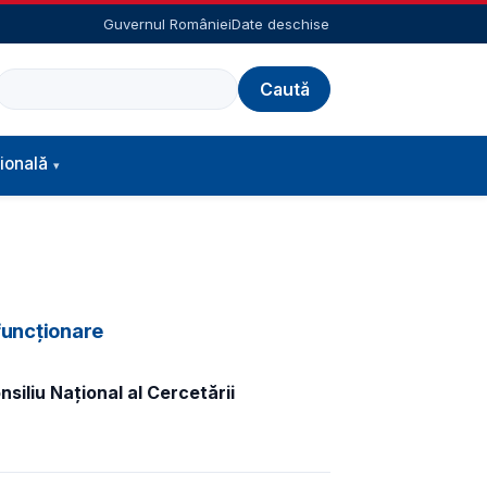
Guvernul României
Date deschise
Caută
ională
 funcționare
siliu Naţional al Cercetării