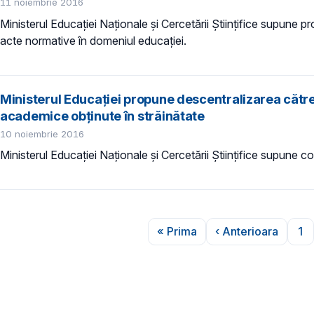
11 noiembrie 2016
Ministerul Educației Naționale și Cercetării Științifice supune 
acte normative în domeniul educației.
Ministerul Educației propune descentralizarea către 
academice obținute în străinătate
10 noiembrie 2016
Ministerul Educației Naționale și Cercetării Științifice supune co
Paginare
« Prima
‹ Anterioara
1
Prima pagină
Pagina anter
Pa