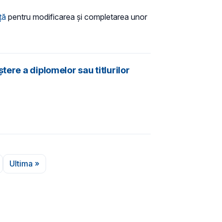
ță
pentru modificarea și completarea unor
ere a diplomelor sau titlurilor
Ultima »
 următoare
Ultima pagină