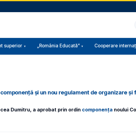
t superior
„România Educată”
Cooperare internaț
ouă componență și un nou regulament de organizare și
ircea Dumitru, a aprobat prin ordin
componența
noului
Con