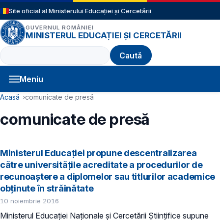
Sari la conținutul principal
Site oficial al Ministerului Educației și Cercetării
GUVERNUL ROMÂNIEI
MINISTERUL EDUCAȚIEI ȘI CERCETĂRII
Caută
Meniu
Navigație principală
Cale de navigare
Acasă
comunicate de presă
comunicate de presă
Ministerul Educației propune descentralizarea
către universitățile acreditate a procedurilor de
recunoaștere a diplomelor sau titlurilor academice
obținute în străinătate
10 noiembrie 2016
Ministerul Educației Naționale și Cercetării Științifice supune