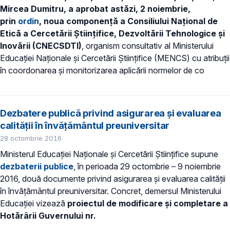
Mircea Dumitru, a aprobat astăzi, 2 noiembrie,
prin
ordin
, noua componență a Consiliului Naţional de
Etică a Cercetării Ştiinţifice, Dezvoltării Tehnologice şi
Inovării (CNECSDTI)
, organism consultativ al Ministerului
Educației Naționale și Cercetării Științifice (MENCS) cu atribuții
în coordonarea şi monitorizarea aplicării normelor de co
Dezbatere publică privind asigurarea și evaluarea
calității în învățământul preuniversitar
28 octombrie 2016
Ministerul Educației Naționale și Cercetării Științifice supune
dezbaterii publice
, în perioada 29 octombrie – 9 noiembrie
2016, două documente privind asigurarea și evaluarea calității
în învățământul preuniversitar. Concret, demersul Ministerului
Educației vizează
proiectul de modificare și completare a
Hotărârii Guvernului nr.