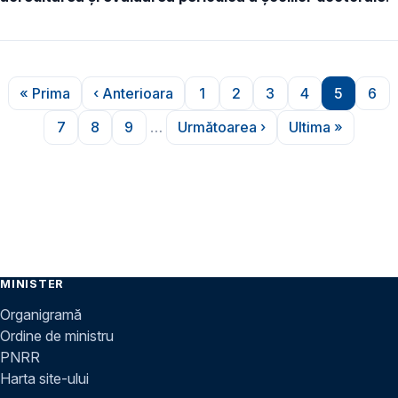
Paginare
« Prima
‹ Anterioara
1
2
3
4
5
6
Prima pagină
Pagina anterioară
Pagina
Pagina
Pagina
Pagina
Pagina
Pag
7
8
9
…
Următoarea ›
Ultima »
Pagina
Pagina
Pagina
Pagina următoare
Ultima pagi
MINISTER
Organigramă
Ordine de ministru
PNRR
Harta site-ului