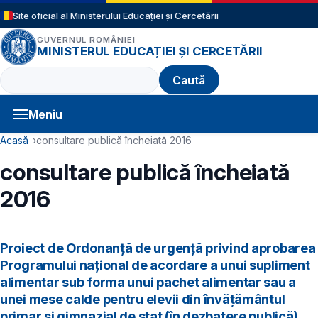
Sari la conținutul principal
Site oficial al Ministerului Educației și Cercetării
GUVERNUL ROMÂNIEI
MINISTERUL EDUCAȚIEI ȘI CERCETĂRII
Caută
Meniu
Navigație principală
Cale de navigare
Acasă
consultare publică încheiată 2016
consultare publică încheiată
2016
Proiect de Ordonanţă de urgenţă privind aprobarea
Programului naţional de acordare a unui supliment
alimentar sub forma unui pachet alimentar sau a
unei mese calde pentru elevii din învăţământul
primar şi gimnazial de stat (în dezbatere publică)