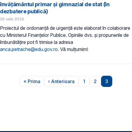
învăţământul primar şi gimnazial de stat (în
dezbatere publică)
26 iulie 2016
Proiectul de ordonanţă de urgenţă este elaborat în colaborare
cu Ministerul Finanţelor Publice. Opiniile dvs. şi propunerile de
îmbunătăţire pot fi trimise la adresa
anca.petrache@edu.gov.ro
. Vă mulţumim!
Paginare
« Prima
‹ Anterioara
1
2
3
Prima pagină
Pagina anterioară
Pagina
Pagina
Pagina