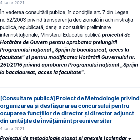
4 iunie 2021
În vederea consultării publice, în condiţiile art. 7 din Legea
nr. 52/2003 privind transparenţa decizională în administraţia
publică, republicată, dar și a consultării preliminare
interinstituționale, Ministerul Educaţiei publică
proiectul de
Hotărâre de Guvern pentru aprobarea prelungirii
Programului naţional „Sprijin la bacalaureat, acces la
facultate" și pentru modificarea Hotărârii Guvernului nr.
251/2015 privind aprobarea Programului naţional „Sprijin
la bacalaureat, acces la facultate"
.
[Consultare publică] Proiect de Metodologie privind
organizarea și desfășurarea concursului pentru
ocuparea funcțiilor de director și director adjunct
din unitățile de învățământ preuniversitar
4 iunie 2021
Proiectul de metodologie ataşat și anexele
(
calendar +