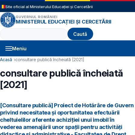
Sari la conținutul principal
Site oficial al Ministerului Educației și Cercetării
GUVERNUL ROMÂNIEI
MINISTERUL EDUCAȚIEI ȘI CERCETĂRII
Caută
Meniu
Navigație principală
Cale de navigare
Acasă
consultare publică încheiată [2021]
consultare publică încheiată
[2021]
[Consultare publică] Proiect de Hotărâre de Guvern
privind necesitatea și oportunitatea efectuării
cheltuielilor aferente achiziției unui imobil în
vederea amenajării unor spații pentru activități
didactice și administrative - Facultatea de Drept