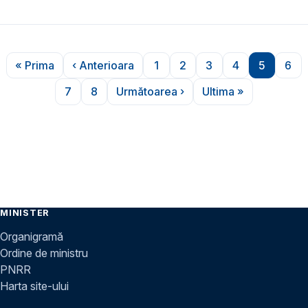
Paginare
« Prima
‹ Anterioara
1
2
3
4
5
6
Prima pagină
Pagina anterioară
Pagina
Pagina
Pagina
Pagina
Pagina
Pag
7
8
Următoarea ›
Ultima »
Pagina
Pagina
Pagina următoare
Ultima pagină
MINISTER
Organigramă
Ordine de ministru
PNRR
Harta site-ului