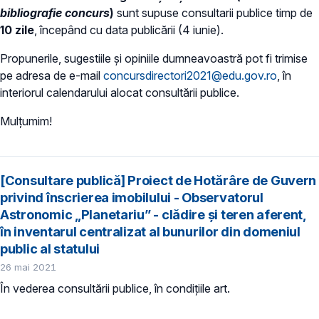
bibliografie concurs
)
sunt supuse consultarii publice timp de
10 zile
, începând cu data publicării (4 iunie).
Propunerile, sugestiile şi opiniile dumneavoastră pot fi trimise
pe adresa de e-mail
concursdirectori2021@edu.gov.ro
, în
interiorul calendarului alocat consultării publice.
Mulțumim!
[Consultare publică] Proiect de Hotărâre de Guvern
privind înscrierea imobilului - Observatorul
Astronomic „Planetariu” - clădire şi teren aferent,
în inventarul centralizat al bunurilor din domeniul
public al statului
26 mai 2021
În vederea consultării publice, în condiţiile art.