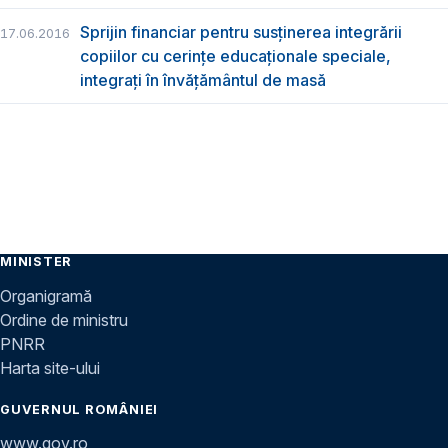
Sprijin financiar pentru susţinerea integrării
17.06.2016
copiilor cu cerinţe educaţionale speciale,
integraţi în învăţământul de masă
MINISTER
Organigramă
Ordine de ministru
PNRR
Harta site-ului
GUVERNUL ROMÂNIEI
www.gov.ro