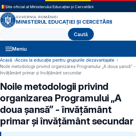
Sari la conținutul principal
Site oficial al Ministerului Educației și Cercetării
GUVERNUL ROMÂNIEI
MINISTERUL EDUCAȚIEI ȘI CERCETĂRII
Caută
Meniu
Navigație principală
Cale de navigare
Acasă
Acces la educație pentru grupurile dezavantajate
Noile metodologii privind organizarea Programului „A doua șansă” -
învățământ primar și învățământ secundar
Noile metodologii privind
organizarea Programului „A
doua șansă” - învățământ
primar și învățământ secundar