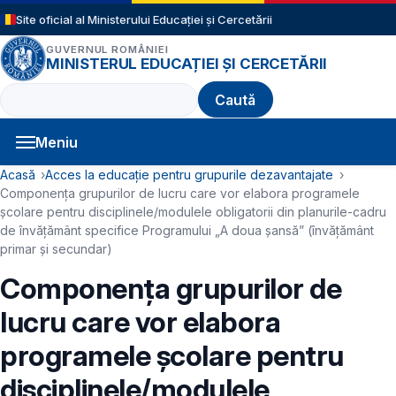
Sari la conținutul principal
Site oficial al Ministerului Educației și Cercetării
GUVERNUL ROMÂNIEI
MINISTERUL EDUCAȚIEI ȘI CERCETĂRII
Caută
Meniu
Navigație principală
Cale de navigare
Acasă
Acces la educație pentru grupurile dezavantajate
Componența grupurilor de lucru care vor elabora programele
şcolare pentru disciplinele/modulele obligatorii din planurile-cadru
de învățământ specifice Programului „A doua șansă” (învățământ
primar și secundar)
Componența grupurilor de
lucru care vor elabora
programele şcolare pentru
disciplinele/modulele