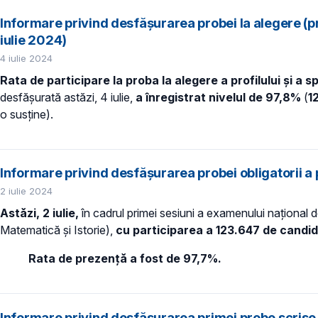
Informare privind desfășurarea probei la alegere (pr
iulie 2024)
4 iulie 2024
Rata de participare la proba la alegere a profilului și a sp
desfășurată astăzi, 4 iulie,
a înregistrat nivelul de 97,8%
(
1
o susține).
Informare privind desfășurarea probei obligatorii a p
2 iulie 2024
Astăzi, 2 iulie,
în cadrul primei sesiuni a examenului național
Matematică și Istorie),
cu participarea a 123.647 de candida
Rata de prezență a fost de 97,7%.
Informare privind desfășurarea primei probe scrise 