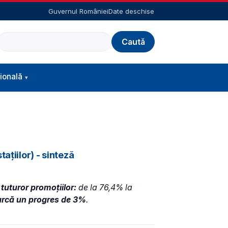
Guvernul României
Date deschise
Caută
ională
ațiilor) - sinteză
 tuturor promoțiilor:
de la 76,4% la
arcă un progres de 3%
.