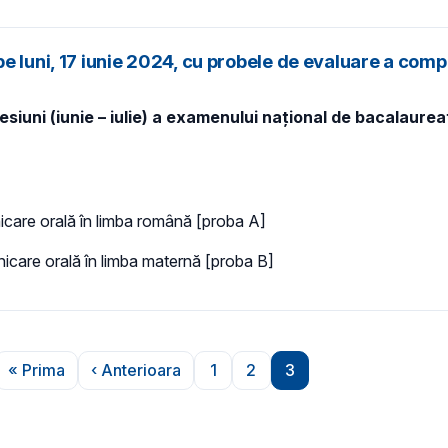
e luni, 17 iunie 2024, cu probele de evaluare a comp
siuni (iunie – iulie) a examenului național de bacalaure
icare orală în limba română [proba A]
icare orală în limba maternă [proba B]
« Prima
‹ Anterioara
1
2
3
Prima pagină
Pagina anterioară
Pagina
Pagina
Pagina