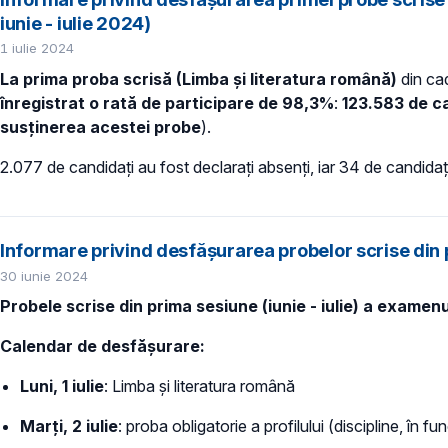
iunie - iulie 2024)
1 iulie 2024
La prima proba scrisă (Limba și literatura română)
din cad
înregistrat o rată de participare de 98,3%
:
123.583 de ca
susținerea acestei probe
).
2.077 de candidați au fost declarați absenți, iar 34 de candidaț
Informare privind desfășurarea probelor scrise din
30 iunie 2024
Probele scrise din prima sesiune (iunie - iulie) a examen
Calendar de desfășurare:
Luni, 1 iulie
: Limba și literatura română
Marți, 2 iulie
: proba obligatorie a profilului (discipline, în fu