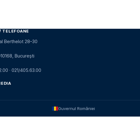
/ TELEFOANE
al Berthelot 28–30
010168, București
2.00
·
021/405.63.00
MEDIA
Guvernul României