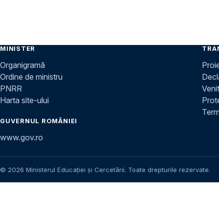
MINISTER
TRA
Organigramă
Proi
Ordine de ministru
Decla
PNRR
Venit
Harta site-ului
Prot
Terme
GUVERNUL ROMÂNIEI
www.gov.ro
© 2026 Ministerul Educației și Cercetării. Toate drepturile rezervate.