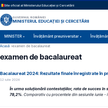
Sari la conținutul principal
Site oficial al Ministerului Educației și Cercetării
GUVERNUL ROMÂNIEI
MINISTERUL EDUCAȚIEI ȘI CERCETĂRII
Navigație principală
MINISTER
Învăţământ preuniversitar
Învățămân
Cale de navigare
Acasă
examen de bacalaureat
examen de bacalaureat
Bacalaureat 2024: Rezultate finale înregistrate în p
12 iulie 2024
În urma soluționării contestațiilor, rata de succes în
78,2%
. Comparativ cu procentele din sesiunile iunie - 