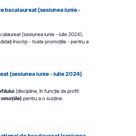
de bacalaureat (sesiunea iunie -
alaureat (sesiunea iunie - iulie 2024),
dați înscriși - toate promoțiile - pentru a
at (sesiunea iunie - iulie 2024)
filului
(discipline, în funcție de profil:
romoțiile)
pentru a o susține.
național de bacalaureat (sesiunea