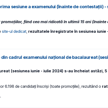
prima sesiune a examenului (înainte de contestații) -
moțiilor, fiind cea mai ridicată în ultimii 15 ani (înainte 
pe
site-ul dedicat
,
rezultatele înregistrate în sesiunea iunie
din cadrul examenului național de bacalaureat (sesiu
eat (sesiunea iunie - iulie 2024) s-au încheiat astăzi, 5 
lor 6.198 de candidați înscriși (toate promoțiile), rezultând o
rat
.