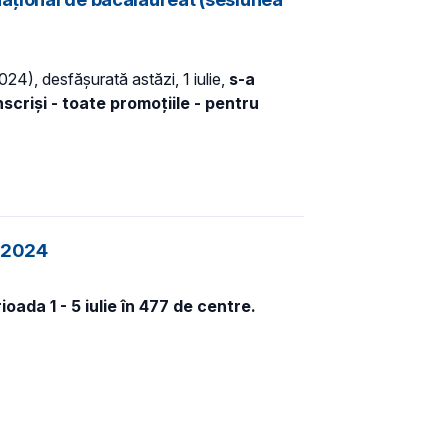
24), desfășurată astăzi, 1 iulie,
s-a
scriși - toate promoțiile - pentru
t 2024
oada 1 - 5 iulie în 477 de centre.