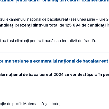
rul examenului național de bacalaureat (sesiunea iunie - iulie 20
ndidați prezenți dintr-un total de 125.694 de candidați în
i au fost eliminați pentru fraudă sau tentativă de fraudă.
 prima sesiune a examenului naţional de bacalaurea
ului național de bacalaureat 2024 se vor desfășura în peri
ncție de profil: Matematică și Istorie)