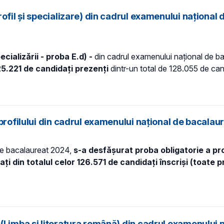
ofil și specializare) din cadrul examenului național 
ecializării - proba E.d) -
din cadrul examenului național de bac
25.221 de candidați prezenți
dintr-un total de 128.055 de candi
rofilului din cadrul examenului național de bacalaure
 de bacalaureat 2024,
s-a desfășurat proba obligatorie a pro
ți din totalul celor 126.571
de candidați înscriși (toate p
(Limba și literatura română) din cadrul examenului 