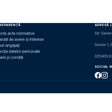
NSPARENȚĂ
ADRESĂ /
ecte acte normative
Str. Gener
rații de avere și interese
Sector 1, 
uri angajați
ecția datelor personale
021/405.6
ni și condiții
SOCIAL 