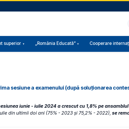
t superior
„România Educată”
Cooperare internaț
rima sesiune a examenului (după soluționarea contest
 sesiunea iunie - iulie 2024 a crescut cu 1,8% pe ansamblul
iulie din ultimii doi ani (75% - 2023 și 75,2% - 2022),
se rem